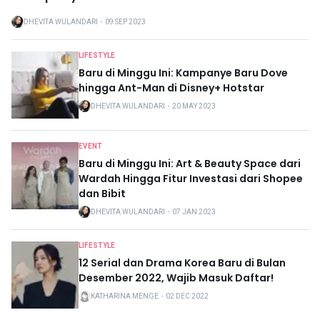
DHEVITA WULANDARI
・
09 SEP 2023
LIFESTYLE
Baru di Minggu Ini: Kampanye Baru Dove
hingga Ant-Man di Disney+ Hotstar
DHEVITA WULANDARI
・
20 MAY 2023
EVENT
Baru di Minggu Ini: Art & Beauty Space dari
Wardah Hingga Fitur Investasi dari Shopee
dan Bibit
DHEVITA WULANDARI
・
07 JAN 2023
LIFESTYLE
12 Serial dan Drama Korea Baru di Bulan
Desember 2022, Wajib Masuk Daftar!
KATHARINA MENGE
・
02 DEC 2022