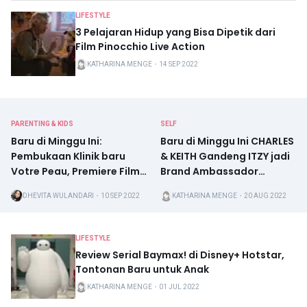
LIFESTYLE
3 Pelajaran Hidup yang Bisa Dipetik dari
Film Pinocchio Live Action
KATHARINA MENGE
・
14 SEP 2022
PARENTING & KIDS
SELF
Baru di Minggu Ini:
Baru di Minggu Ini CHARLES
Pembukaan Klinik baru
& KEITH Gandeng ITZY jadi
Votre Peau, Premiere Film
Brand Ambassador
"Noktah Merah
Hingga Wajah Baru Klik
DHEVITA WULANDARI
・
10 SEP 2022
KATHARINA MENGE
・
20 AUG 2022
Perkawinan", Hingga Paket
Dokter
Menginap di The Westin
Bali
LIFESTYLE
Review Serial Baymax! di Disney+ Hotstar,
Tontonan Baru untuk Anak
KATHARINA MENGE
・
01 JUL 2022