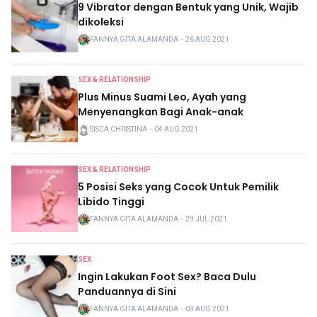
9 Vibrator dengan Bentuk yang Unik, Wajib
dikoleksi
FANNYA GITA ALAMANDA
・
26 AUG 2021
SEX & RELATIONSHIP
Plus Minus Suami Leo, Ayah yang
Menyenangkan Bagi Anak-anak
SISCA CHRISTINA
・
04 AUG 2021
SEX & RELATIONSHIP
5 Posisi Seks yang Cocok Untuk Pemilik
Libido Tinggi
FANNYA GITA ALAMANDA
・
29 JUL 2021
SEX
Ingin Lakukan Foot Sex? Baca Dulu
Panduannya di Sini
FANNYA GITA ALAMANDA
・
03 AUG 2021