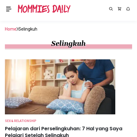
Home
Selingkuh
Selingkuh
SEX & RELATIONSHIP
Pelajaran dari Perselingkuhan: 7 Hal yang Saya
Pelajari Setelah Selingkuh