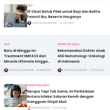
SELF
10 Obat Batuk Pilek untuk Bayi dan Balita
Favorit Ibu, Beserta Harganya
DHEVITA WULANDARI
・
14 JUL 2023
SELF
PARENTING & KIDS
Baru di Minggu Ini:
Rekomendasi Dokter Anak
Treatment EMFACE dari
Ahli Hematologi-Onkologi
Miracle Ultimate hingga
di Indonesia
Buku The Winner's Recipe'
DHEVITA WULANDARI
・
18 MAR 2023
DHEVITA WULANDARI
・
15 FEB 2023
dari Nutricia
PARENTING & KIDS
Serupa Tapi Tak Sama, Ini Perbedaan
Antara Infeksi Saluran Kemih dengan
Gangguan Ginjal Akut
MOMMIES DAILY
・
31 OCT 2022