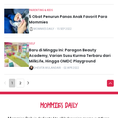
PARENTING & KIDS
5 Obat Penurun Panas Anak Favorit Para
Mommies
MOMMIES DAILY
・
15 SEP 2022
SELF
Baru di Minggu Ini: Paragon Beauty
Academy, Varian Susu Kurma Terbaru dari
MilkLife, Hingga OMDC Playground
DHEVITA WULANDARI
・
02 APR 2022
1
2