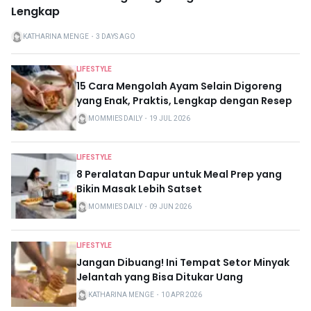
Lengkap
KATHARINA MENGE
・
3 DAYS AGO
LIFESTYLE
15 Cara Mengolah Ayam Selain Digoreng
yang Enak, Praktis, Lengkap dengan Resep
MOMMIES DAILY
・
19 JUL 2026
LIFESTYLE
8 Peralatan Dapur untuk Meal Prep yang
Bikin Masak Lebih Satset
MOMMIES DAILY
・
09 JUN 2026
LIFESTYLE
Jangan Dibuang! Ini Tempat Setor Minyak
Jelantah yang Bisa Ditukar Uang
KATHARINA MENGE
・
10 APR 2026