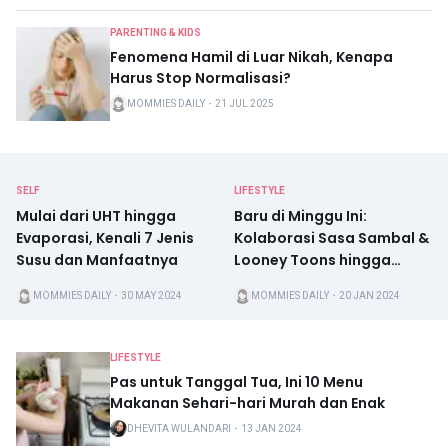
PARENTING & KIDS
Fenomena Hamil di Luar Nikah, Kenapa
Harus Stop Normalisasi?
MOMMIES DAILY
・
21 JUL 2025
SELF
LIFESTYLE
Mulai dari UHT hingga
Baru di Minggu Ini:
Evaporasi, Kenali 7 Jenis
Kolaborasi Sasa Sambal &
Susu dan Manfaatnya
Looney Toons hingga
Drakor “The Impossible
MOMMIES DAILY
・
30 MAY 2024
MOMMIES DAILY
・
20 JAN 2024
Heir”
LIFESTYLE
Pas untuk Tanggal Tua, Ini 10 Menu
Makanan Sehari-hari Murah dan Enak
DHEVITA WULANDARI
・
13 JAN 2024