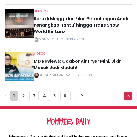
LIFESTYLE
Baru di Minggu Ini: Film 'Petualangan Anak
Penangkap Hantu' hingga Trans Snow
World Bintaro
MOMMIES DAILY
・
09 DEC 2023
VIDEOS
MD Reviews: Gaabor Air Fryer Mini, Bikin
Masak Jadi Mudah!
DHEVITA WULANDARI
・
30 OCT 2023
1
2
3
4
5
6
...
Mommies Daily is dedicated to all Indonesian moms out there,