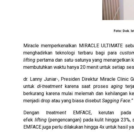
Foto: Dok. I
Miracle memperkenalkan MIRACLE ULTIMATE seb
menghadirkan teknologi terbaru bagi para
custo
lifting
pertama dan satu-satunya yang menargetkan kul
membutuhkan waktu hanya 20 menit untuk setiap ses
dr. Lanny Juniar-, Presiden Direktur Miracle Clinic G
untuk
di-treatment
karena saat proses
aging
terj
berkurang karena mulai melemah dan kehilangan ke
menjadi drop atau yang biasa disebut
Sagging Face.
”
Dengan
treatment
EMFACE, kerutan pada
efek
lifting
(pengencangan) pada kulit hingga 23%,
EMFACE juga perlu dilakukan hingga 4x untuk hasil y