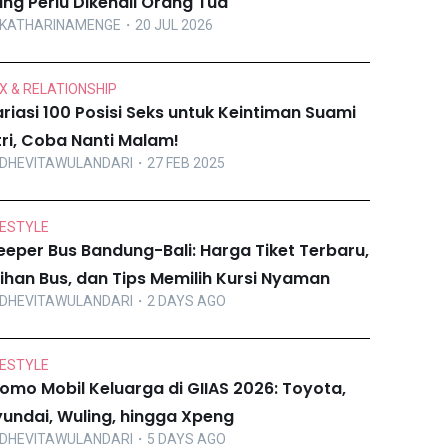
ng Perlu Dikenali Orang Tua
KATHARINAMENGE
・20 JUL 2026
X & RELATIONSHIP
riasi 100 Posisi Seks untuk Keintiman Suami
tri, Coba Nanti Malam!
DHEVITAWULANDARI
・27 FEB 2025
FESTYLE
eeper Bus Bandung-Bali: Harga Tiket Terbaru,
lihan Bus, dan Tips Memilih Kursi Nyaman
DHEVITAWULANDARI
・2 DAYS AGO
FESTYLE
omo Mobil Keluarga di GIIAS 2026: Toyota,
undai, Wuling, hingga Xpeng
DHEVITAWULANDARI
・5 DAYS AGO