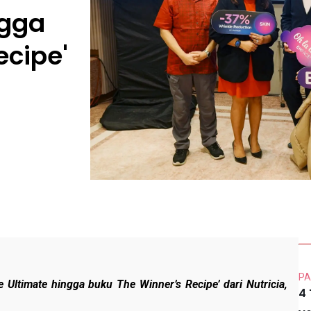
ngga
ecipe'
PA
Ultimate hingga buku The Winner’s Recipe’ dari Nutricia,
4