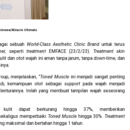
stimewa/Miracle Ultimate
agai sebuah
W
orld-Class Aesthetic Clinic Brand
untuk terus
mer,
seperti
treatment
EMFACE (23/2/23).
Treatment skin
it dan otot wajah ini aman tanpa jarum, tanpa
down-time,
dan
inya.
roup, menjelaskan, “
Toned Muscle
ini menjadi sangat penting
adi, kemampuan otot sebagai
support
pada wajah menjadi
lenturannya. Inilah yang membuat tampilan wajah seseorang
 kulit dapat berkurang hingga 37%, memberikan
 sekaligus memperbaiki
Toned Muscle
hingga 30%.
Treatment
ang maksimal dan bertahan hingga 1 tahun.