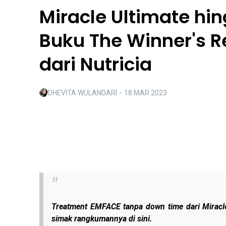
Miracle Ultimate hi
Buku The Winner's R
dari Nutricia
DHEVITA WULANDARI
・
18 MAR 2023
Treatment EMFACE tanpa down time dari Miracle 
simak rangkumannya di sini.