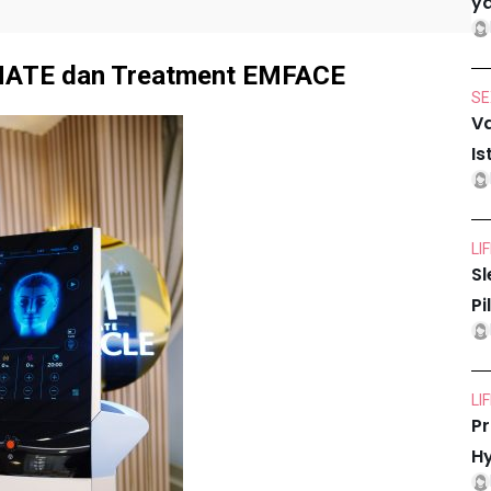
ya
MATE dan Treatment EMFACE
SE
Va
Is
LI
Sl
Pi
LI
Pr
Hy