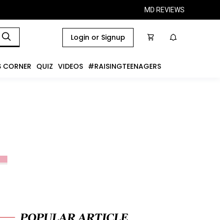
MD REVIEWS
Login or Signup
S CORNER
QUIZ
VIDEOS
#RAISINGTEENAGERS
POPULAR ARTICLE