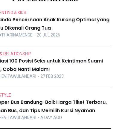
NTING & KIDS
anda Pencernaan Anak Kurang Optimal yang
lu Dikenali Orang Tua
ATHARINAMENGE
・20 JUL 2026
& RELATIONSHIP
iasi 100 Posisi Seks untuk Keintiman Suami
ri, Coba Nanti Malam!
HEVITAWULANDARI
・27 FEB 2025
STYLE
eper Bus Bandung-Bali: Harga Tiket Terbaru,
ihan Bus, dan Tips Memilih Kursi Nyaman
HEVITAWULANDARI
・A DAY AGO