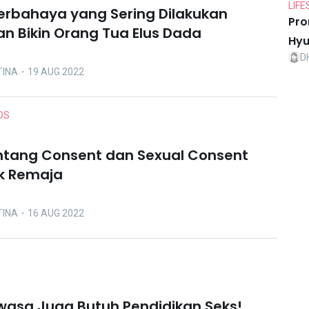
LIFE
Berbahaya yang Sering Dilakukan
Pro
n Bikin Orang Tua Elus Dada
Hyu
D
TINA
・19 AUG 2022
DS
ntang Consent dan Sexual Consent
k Remaja
TINA
・16 AUG 2022
asa Juga Butuh Pendidikan Seks!