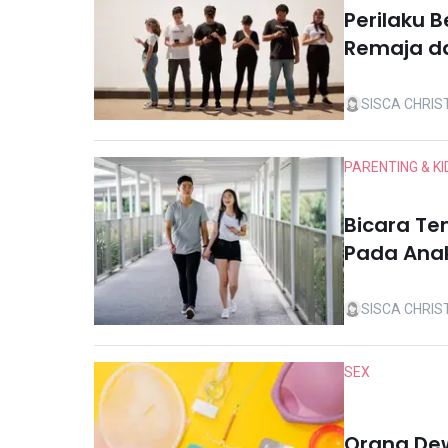
Perilaku 
Remaja da
SISCA CHRIS
PARENTING & KI
Bicara Te
Pada Ana
SISCA CHRIS
SEX
Orang Dew