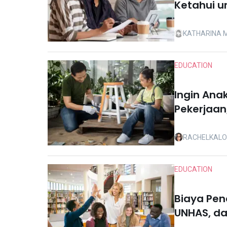
Ketahui u
Anak
KATHARINA 
EDUCATION
Ingin An
Pekerjaan,
RACHELKAL
EDUCATION
Biaya Pend
UNHAS, da