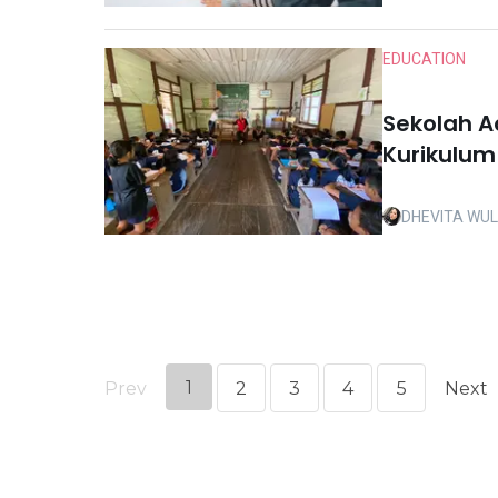
EDUCATION
Sekolah 
Kurikulum
DHEVITA WU
1
Prev
2
3
4
5
Next