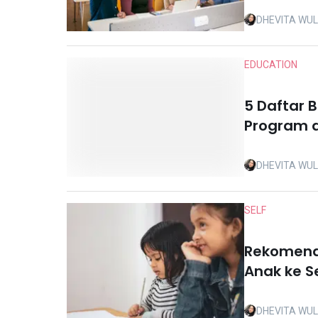
DHEVITA WU
EDUCATION
5 Daftar 
Program 
DHEVITA WU
SELF
Rekomenda
Anak ke S
DHEVITA WU