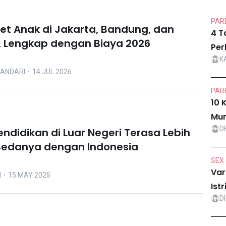
PARE
ket Anak di Jakarta, Bandung, dan
4 T
 Lengkap dengan Biaya 2026
Per
K
LANDARI
・14 JUL 2026
PARE
10 
Mur
D
ndidikan di Luar Negeri Terasa Lebih
 Bedanya dengan Indonesia
SEX 
Var
I
・15 MAY 2025
Ist
D