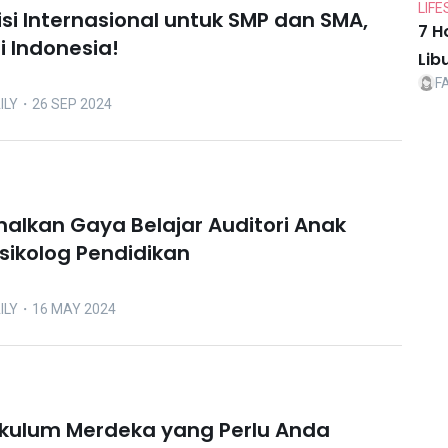
LIFE
si Internasional untuk SMP dan SMA,
7 H
i Indonesia!
Lib
F
ILY
・26 SEP 2024
malkan Gaya Belajar Auditori Anak
sikolog Pendidikan
ILY
・16 MAY 2024
ikulum Merdeka yang Perlu Anda