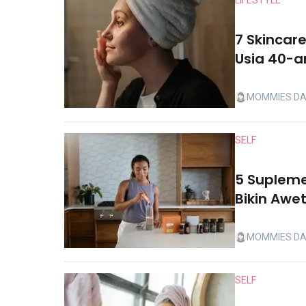
LIFESTYLE
7 Skincar
Usia 40-an
MOMMIES DA
SELF
5 Supleme
Bikin Awe
MOMMIES DA
SELF