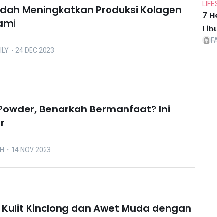
LIFE
dah Meningkatkan Produksi Kolagen
7 H
ami
Lib
F
ILY
・24 DEC 2023
Powder, Benarkah Bermanfaat? Ini
r
OH
・14 NOV 2023
Kulit Kinclong dan Awet Muda dengan