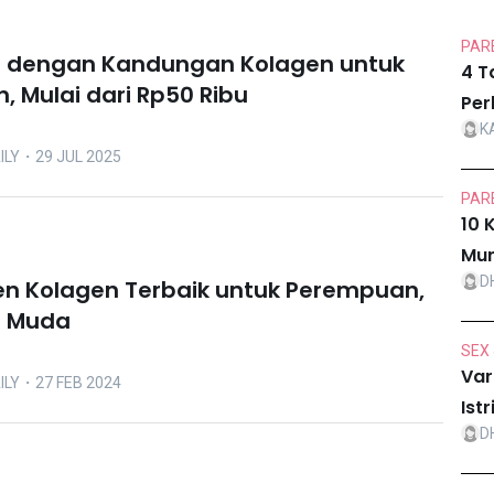
PARE
e dengan Kandungan Kolagen untuk
4 T
, Mulai dari Rp50 Ribu
Per
K
ILY
・29 JUL 2025
PARE
10 
Mur
D
n Kolagen Terbaik untuk Perempuan,
t Muda
SEX 
Var
ILY
・27 FEB 2024
Ist
D