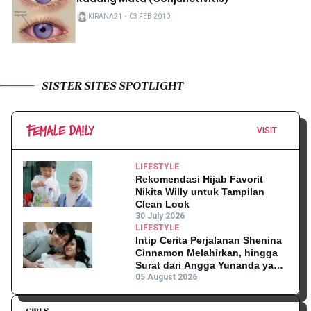
KIRANA21
・
03 FEB 2010
SISTER SITES SPOTLIGHT
VISIT
LIFESTYLE
Rekomendasi Hijab Favorit
Nikita Willy untuk Tampilan
Clean Look
30 July 2026
LIFESTYLE
Intip Cerita Perjalanan Shenina
Cinnamon Melahirkan, hingga
Surat dari Angga Yunanda yang
Mengharukan!
05 August 2026