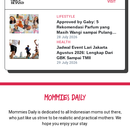
VISIT
LIFESTYLE
Approved by Gaby: 5
Rekomendasi Parfum yang
Masih Wangi sampai Pulang
Kantor
28 July 2026
HEALTH
Jadwal Event Lari Jakarta
Agustus 2026: Lengkap Dari
GBK Sampai TMII
29 July 2026
Mommies Daily is dedicated to all Indonesian moms out there,
who just like us strive to be realistic and practical mothers. We
hope you enjoy your stay.