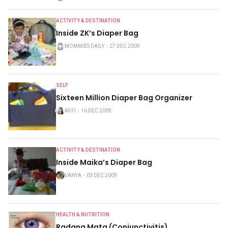
ACTIVITY & DESTINATION
Inside ZK’s Diaper Bag
MOMMIES DAILY
・
27 DEC 2009
SELF
Sixteen Million Diaper Bag Organizer
AFFI
・
16 DEC 2009
ACTIVITY & DESTINATION
Inside Maika’s Diaper Bag
VANYA
・
03 DEC 2009
HEALTH & NUTRITION
Radang Mata (Conjunctivitis)