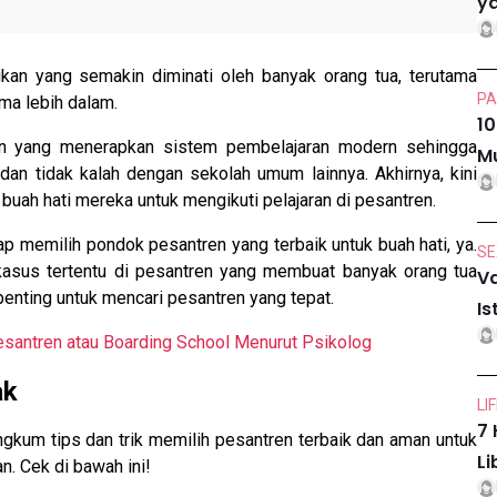
ya
kan yang semakin diminati oleh banyak orang tua, terutama
PA
ma lebih dalam.
10
n yang menerapkan sistem pembelajaran modern sehingga
Mu
an tidak kalah dengan sekolah umum lainnya. Akhirnya, kini
ah hati mereka untuk mengikuti pelajaran di pesantren.
 memilih pondok pesantren yang terbaik untuk buah hati, ya.
SE
asus tertentu di pesantren yang membuat banyak orang tua
Va
enting untuk mencari pesantren yang tepat.
Is
antren atau Boarding School Menurut Psikolog
ak
LI
7 
gkum tips dan trik memilih pesantren terbaik dan aman untuk
Li
. Cek di bawah ini!