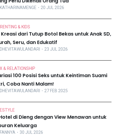
ng Perlu Dikenali Orang Tua
KATHARINAMENGE
・20 JUL 2026
RENTING & KIDS
 Kreasi dari Tutup Botol Bekas untuk Anak SD,
rah, Seru, dan Edukatif
DHEVITAWULANDARI
・23 JUL 2026
X & RELATIONSHIP
riasi 100 Posisi Seks untuk Keintiman Suami
tri, Coba Nanti Malam!
DHEVITAWULANDARI
・27 FEB 2025
FESTYLE
Hotel di Dieng dengan View Menawan untuk
buran Keluarga
FANNYA
・30 JUL 2026