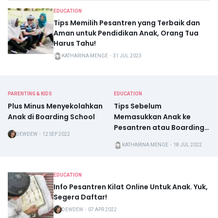
EDUCATION
Tips Memilih Pesantren yang Terbaik dan
Aman untuk Pendidikan Anak, Orang Tua
Harus Tahu!
KATHARINA MENGE
・
31 JUL 2023
PARENTING & KIDS
EDUCATION
Plus Minus Menyekolahkan
Tips Sebelum
Anak di Boarding School
Memasukkan Anak ke
Pesantren atau Boarding
DEWDEW
・
12 SEP 2022
School Menurut Psikolog
KATHARINA MENGE
・
18 JUL 2022
EDUCATION
Info Pesantren Kilat Online Untuk Anak. Yuk,
Segera Daftar!
DEWDEW
・
07 APR 2022