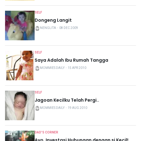
SELF
Dongeng Langit
NENGLITA
・
08 DEC 2009
SELF
Saya Adalah Ibu Rumah Tangga
MOMMIES DAILY
・
15 APR 2010
SELF
Jagoan Kecilku Telah Pergi..
MOMMIES DAILY
・
19 AUG 2010
DAD'S CORNER
Ayo, Investasi Hubungan dengan si Kecil!