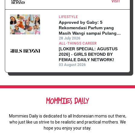
VISIT
LIFESTYLE
Approved by Gaby: 5
Rekomendasi Parfum yang
Masih Wangi sampai Pulang
Kantor
28 July 2026
ALL-THINGS CAREER
[LOKER SPECIAL: AGUSTUS
2026] - GIRLS BEYOND BY
FEMALE DAILY NETWORK!
03 August 2026
Mommies Daily is dedicated to all Indonesian moms out there,
who just like us strive to be realistic and practical mothers. We
hope you enjoy your stay.