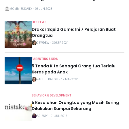
MOMMIES DAILY
・
06 JUN 2023
LIFESTYLE
Drakor Squid Game: Ini 7 Pelajaran Buat
Orangtua
DEWDEW
・
30 SEP 2021
PARENTING & KIDS
5 Tanda Kita Sebagai Orang tua Terlalu
Keras pada Anak
RACHELKALOH
・
17 MAR 2021
BEHAVIOR & DEVELOPMENT
5 Kesalahan Orangtua yang Masih Sering
Dilakukan Sampai Sekarang
ADIESTY
・
01 JUL 2015