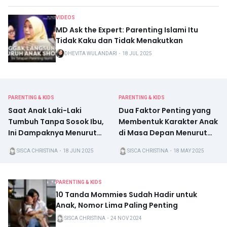
VIDEOS
MD Ask the Expert: Parenting Islami Itu
Tidak Kaku dan Tidak Menakutkan
DHEVITA WULANDARI
・
18 JUL 2025
PARENTING & KIDS
PARENTING & KIDS
Saat Anak Laki-Laki
Dua Faktor Penting yang
Tumbuh Tanpa Sosok Ibu,
Membentuk Karakter Anak
Ini Dampaknya Menurut
di Masa Depan Menurut
Psikolog
Psikolog, Apa Saja?
SISCA CHRISTINA
・
18 JUN 2025
SISCA CHRISTINA
・
18 MAY 2025
PARENTING & KIDS
10 Tanda Mommies Sudah Hadir untuk
Anak, Nomor Lima Paling Penting
SISCA CHRISTINA
・
24 NOV 2024