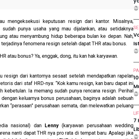
ya
au mengeksekusi keputusan resign dari kantor. Misalnya,
SE
 sudah punya usaha yang mau dijalankan, atau setidaknya
Va
bung atau menyambung hidup beberapa bulan ke depan. Nah,
Is
b terjadinya fenomena resign setelah dapat THR atau bonus.
THR atau bonus? Ya, enggak, dong, itu kan hak karyawan.
PA
 resign dari kantornya sesaat setelah mendapatkan rapelan
10
retoris dari staf HRD-nya: “Kok kamu resign, kan baru dapat ini
Mu
lah kebetulan. Ia memang sudah punya rencana resign. Perihal
dengan keluarnya bonus perusahaan, baginya adalah sebuah
kirkan “perasaan” perusahaan semata, dan melewatkan peluang
LI
7 
edia nasional) dan
Lenny
(karyawan perusahaan wedding
Li
rena nanti dapat THR nya pro rata di tempat baru. Apalagi jika