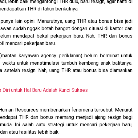
i, lebih baik mengantongi THR dulu, baru resign, agar nanti di
mendapatkan THR di tahun berikutnya.
punya lain opini. Menurutnya, uang THR atau bonus bisa jadi
ryawan sudah nggak betah banget dengan situasi di kantor dan
 belum mendapat bekal pekerjaan baru. Nah, THR dan bonus
il mencari pekerjaan baru.
mantan karyawan agency periklanan) belum berminat untuk
ak waktu untuk menstimulasi tumbuh kembang anak balitanya.
era setelah resign. Nah, uang THR atau bonus bisa diamankan
Diri untuk Hal Baru Adalah Kunci Sukses
si Human Resources membenarkan fenomena tersebut. Menurut
endapat THR dan bonus memang menjadi ajang resign bagi
da. Ini salah satu strategi untuk mencari pekerjaan baru,
an atau fasilitas lebih baik.