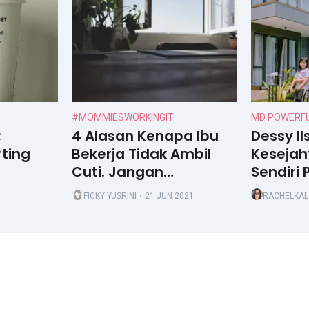
#MOMMIESWORKINGIT
MD POWERFU
;
4 Alasan Kenapa Ibu
Dessy Il
ting
Bekerja Tidak Ambil
Kesejah
Cuti. Jangan
Sendiri 
Dibiasakan, Ya!
Diperha
FICKY YUSRINI
・21 JUN 2021
RACHELKA
Artinya 