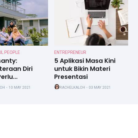
L PEOPLE
ENTREPRENEUR
santy:
5 Aplikasi Masa Kini
teraan Diri
untuk Bikin Materi
Perlu
Presentasi
tikan, Bukan
LOH
・10 MAY 2021
RACHELKALOH
・03 MAY 2021
Kita Egois!