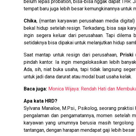
belum lepas probation, bisa-bisa nggak dapat THR. Jad
tempat baru juga lebih besar kemungkinannya untuk 
Chika
, (mantan karyawan perusahaan media digital) 
bekal hidup setelah resign. Terkadang, bisa saja ka
ingin segera keluar dari perusahaan. Tapi dilema
setidaknya bisa dipakai untuk melanjutkan hidup samb
Saat mantap untuk resign dari perusahaan,
Priski
(
pindah kantor. Ia ingin mengalokasikan lebih bany
Ada, sih, niat buka usaha, tapi tidak langsung seg
untuk jadi dana darurat atau modal buat usaha kelak.
Baca juga:
Monica Wijaya: Rendah Hati dan Membuka 
Apa kata HRD?
Sylvana Manaloe, M.Psi., Psikolog, seorang prakti
pengalaman dan pengamatannya, momen setelah m
karyawan yang umumnya berusia masih tergolong mu
tantangan, dengan harapan mendapat gaji lebih besar d