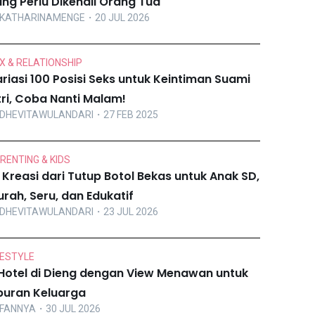
ng Perlu Dikenali Orang Tua
KATHARINAMENGE
・20 JUL 2026
X & RELATIONSHIP
riasi 100 Posisi Seks untuk Keintiman Suami
tri, Coba Nanti Malam!
DHEVITAWULANDARI
・27 FEB 2025
RENTING & KIDS
 Kreasi dari Tutup Botol Bekas untuk Anak SD,
rah, Seru, dan Edukatif
DHEVITAWULANDARI
・23 JUL 2026
FESTYLE
Hotel di Dieng dengan View Menawan untuk
buran Keluarga
FANNYA
・30 JUL 2026