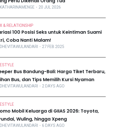
ng Perlu Dikenali Orang Tua
KATHARINAMENGE
・20 JUL 2026
X & RELATIONSHIP
riasi 100 Posisi Seks untuk Keintiman Suami
tri, Coba Nanti Malam!
DHEVITAWULANDARI
・27 FEB 2025
FESTYLE
eeper Bus Bandung-Bali: Harga Tiket Terbaru,
lihan Bus, dan Tips Memilih Kursi Nyaman
DHEVITAWULANDARI
・2 DAYS AGO
FESTYLE
omo Mobil Keluarga di GIIAS 2026: Toyota,
undai, Wuling, hingga Xpeng
DHEVITAWULANDARI
・6 DAYS AGO