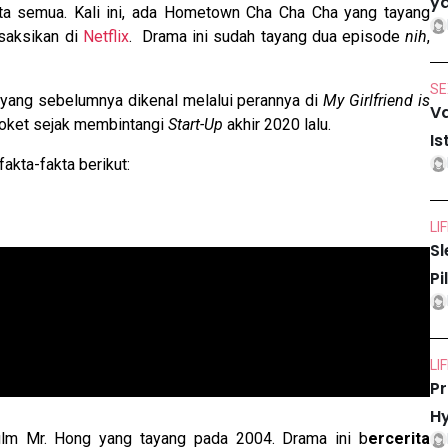
ya
ta semua. Kali ini, ada Hometown Cha Cha Cha yang tayang
saksikan di
Netflix
. Drama ini sudah tayang dua episode
nih
,
SE
yang sebelumnya dikenal melalui perannya di
My Girlfriend is
Va
roket sejak membintangi
Start-Up
akhir 2020 lalu.
Is
fakta-fakta berikut:
LI
Sl
Pi
LI
Pr
Hy
ilm Mr. Hong yang tayang pada 2004. Drama ini b
ercerita