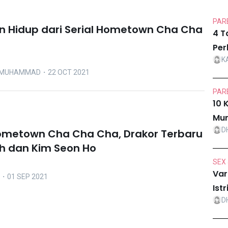
PARE
an Hidup dari Serial Hometown Cha Cha
4 T
Per
K
 MUHAMMAD
・22 OCT 2021
PARE
10 
Mur
D
ometown Cha Cha Cha, Drakor Terbaru
Ah dan Kim Seon Ho
SEX 
Var
・01 SEP 2021
Ist
D