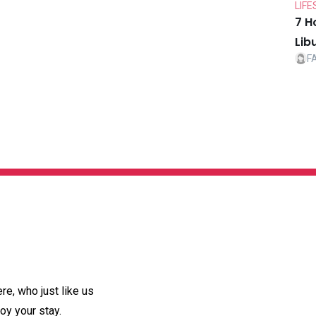
LIFE
7 H
Lib
F
e, who just like us
oy your stay.