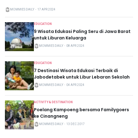
MOMMIES DAILY
・
17 APR 2024
EDUCATION
9 Wisata Edukasi Paling Seru di Jawa Barat
untuk Liburan Keluarga
MOMMIES DAILY
・
08 APR 2024
EDUCATION
7 Destinasi Wisata Edukasi Terbaik di
Jabodetabek untuk Libur Lebaran Sekolah
MOMMIES DAILY
・
04 APR 2024
ACTIVITY & DESTINATION
Poelang Kampoeng bersama Familygoers
ke Cinangneng
MOMMIES DAILY
・
13 DEC 2017