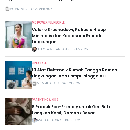
MOMMIES DAILY
・
29 APR 2026
MD POWERFUL PEOPLE
Valerie Krasnadewi, Rahasia Hidup
Minimalis dan Kebiasaan Ramah
Lingkungan
DHEVITA WULANDARI
・
19 JAN 2026
LIFESTYLE
10 Alat Elektronik Rumah Tangga Ramah
Lingkungan, Ada Lampu hingga AC
MOMMIES DAILY
・
26 OCT 2025
PARENTING & KIDS
8 Produk Eco-Friendly untuk Gen Beta:
Langkah Kecil, Dampak Besar
ANGGIA HAPSARI
・
13 JUL 2025