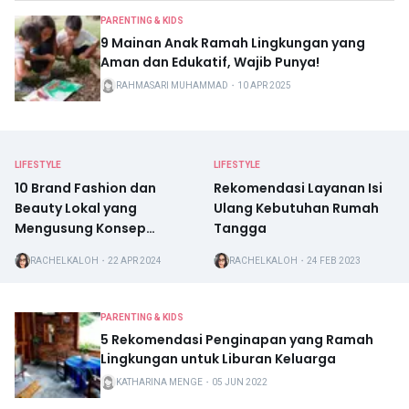
PARENTING & KIDS
9 Mainan Anak Ramah Lingkungan yang
Aman dan Edukatif, Wajib Punya!
RAHMASARI MUHAMMAD
・
10 APR 2025
LIFESTYLE
LIFESTYLE
10 Brand Fashion dan
Rekomendasi Layanan Isi
Beauty Lokal yang
Ulang Kebutuhan Rumah
Mengusung Konsep
Tangga
Ramah Lingkungan
RACHELKALOH
・
22 APR 2024
RACHELKALOH
・
24 FEB 2023
PARENTING & KIDS
5 Rekomendasi Penginapan yang Ramah
Lingkungan untuk Liburan Keluarga
KATHARINA MENGE
・
05 JUN 2022