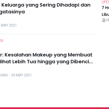
LIFE
 Keluarga yang Sering Dihadapi dan
7 H
gatasinya
Lib
F
 MAY 2021
DS
er: Kesalahan Makeup yang Membuat
lihat Lebih Tua hingga yang Dibenci
t Isteri Marah
USUMO
・09 MAY 2021