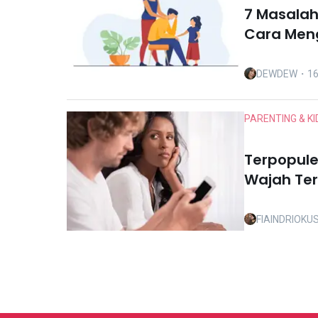
7 Masalah
Cara Men
DEWDEW
・16
PARENTING & KI
Terpopul
Wajah Ter
Suami Saa
FIAINDRIOK