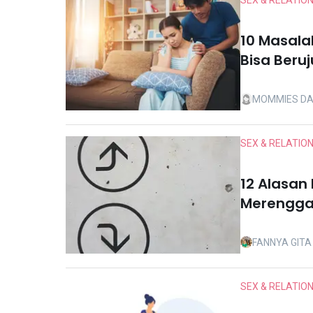
SEX & RELATIO
10 Masalah
Bisa Beru
MOMMIES DA
SEX & RELATIO
12 Alasan
Merengg
FANNYA GIT
SEX & RELATIO