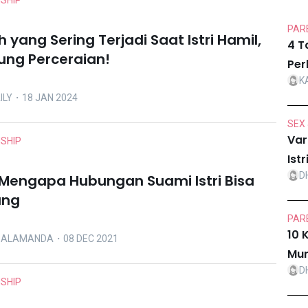
NSHIP
PARE
 yang Sering Terjadi Saat Istri Hamil,
4 T
jung Perceraian!
Per
K
ILY
・18 JAN 2024
SEX 
Var
NSHIP
Ist
D
 Mengapa Hubungan Suami Istri Bisa
ang
PARE
10 
A ALAMANDA
・08 DEC 2021
Mur
D
NSHIP