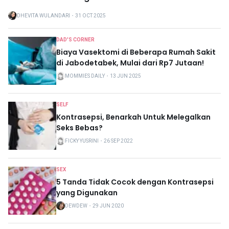
DHEVITA WULANDARI
・
31 OCT 2025
DAD'S CORNER
Biaya Vasektomi di Beberapa Rumah Sakit
di Jabodetabek, Mulai dari Rp7 Jutaan!
MOMMIES DAILY
・
13 JUN 2025
SELF
Kontrasepsi, Benarkah Untuk Melegalkan
Seks Bebas?
FICKY YUSRINI
・
26 SEP 2022
SEX
5 Tanda Tidak Cocok dengan Kontrasepsi
yang Digunakan
DEWDEW
・
29 JUN 2020