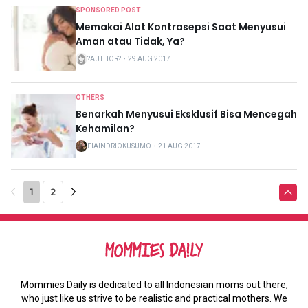
SPONSORED POST
Memakai Alat Kontrasepsi Saat Menyusui
Aman atau Tidak, Ya?
?AUTHOR?
・
29 AUG 2017
OTHERS
Benarkah Menyusui Eksklusif Bisa Mencegah
Kehamilan?
FIAINDRIOKUSUMO
・
21 AUG 2017
1
2
Mommies Daily is dedicated to all Indonesian moms out there,
who just like us strive to be realistic and practical mothers. We