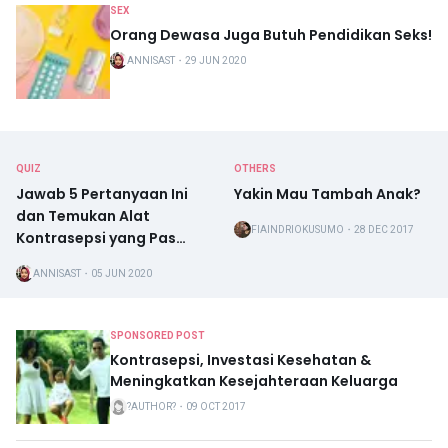
SEX
Orang Dewasa Juga Butuh Pendidikan Seks!
ANNISAST
・
29 JUN 2020
QUIZ
OTHERS
Jawab 5 Pertanyaan Ini
Yakin Mau Tambah Anak?
dan Temukan Alat
FIAINDRIOKUSUMO
・
28 DEC 2017
Kontrasepsi yang Pas
Untukmu
ANNISAST
・
05 JUN 2020
SPONSORED POST
Kontrasepsi, Investasi Kesehatan &
Meningkatkan Kesejahteraan Keluarga
?AUTHOR?
・
09 OCT 2017