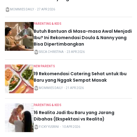
MOMMIES DAILY
・
27 APR 2026
PARENTING & KIDS
Butuh Bantuan di Masa-masa Awal Menjadi
Ibu? Ini Rekomendasi Doula & Nanny yang
Bisa Dipertimbangkan
SISCA CHRISTINA
・
23 APR 2026
NEW PARENTS
19 Rekomendasi Catering Sehat untuk Ibu
Baru yang Nggak Sempat Masak
MOMMIES DAILY
・
21 APR 2026
PARENTING & KIDS
16 Realita Jadi Ibu Baru yang Jarang
Dibahas (Ekspektasi vs Realita)
FICKY YUSRINI
・
10 APR 2026