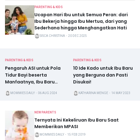
PARENTING & KIDS
Ucapan Hari Ibu untuk Semua Peran: dari
Ibu Bekerja hingga Ibu Mertua, dari yang
Sederhana hingga Menghangatkan Hati
SISCA CHRISTINA
・
20 DEC 2025
PARENTING & KIDS
PARENTING & KIDS
Pengaruh ASI untuk Pola
10 Ide Kado untuk Ibu Baru
Tidur Bayi beserta
yang Berguna dan Pasti
Manfaatnya, Ibu Baru
Disukai!
Perlu Tahu
MOMMIES DAILY
・
06 AUG 2024
KATHARINA MENGE
・
14 MAY 2023
NEW PARENTS
Ternyata Ini Kekeliruan Ibu Baru Saat
Memberikan MPASI
MOMMIES DAILY
・
15 FEB 2019