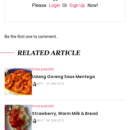
Please
Login
Or
Sign Up
Now!
Be the first one to comment...
RELATED ARTICLE
FOOD & RECIPE
Udang Goreng Saus Mentega
AFFI
・
23 JAN 2010
FOOD & RECIPE
Strawberry, Warm Milk & Bread
AFFI
・
04 JUN 2010