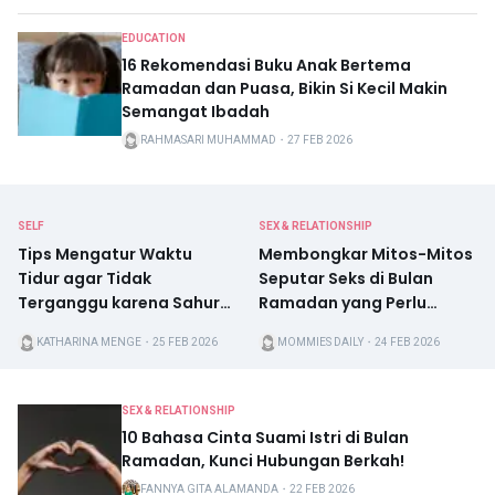
EDUCATION
16 Rekomendasi Buku Anak Bertema
Ramadan dan Puasa, Bikin Si Kecil Makin
Semangat Ibadah
RAHMASARI MUHAMMAD
・
27 FEB 2026
SELF
SEX & RELATIONSHIP
Tips Mengatur Waktu
Membongkar Mitos-Mitos
Tidur agar Tidak
Seputar Seks di Bulan
Terganggu karena Sahur
Ramadan yang Perlu
saat Ramadan
Diluruskan!
KATHARINA MENGE
・
25 FEB 2026
MOMMIES DAILY
・
24 FEB 2026
SEX & RELATIONSHIP
10 Bahasa Cinta Suami Istri di Bulan
Ramadan, Kunci Hubungan Berkah!
FANNYA GITA ALAMANDA
・
22 FEB 2026