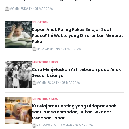
MOMMIES DAILY
・
04 MAR 2026
EDUCATION
Kapan Anak Paling Fokus Belajar Saat
Puasa? Ini Waktu yang Disarankan Menurut
Pakar
SISCA CHRISTINA
・
04 MAR 2026
PARENTING & KIDS
Cara Menjelaskan Arti Lebaran pada Anak
Sesuai Usianya
MOMMIES DAILY
・
03 MAR 2026
PARENTING & KIDS
10 Pelajaran Penting yang Didapat Anak
saat Puasa Ramadan, Bukan Sekadar
Menahan Lapar
RAHMASARI MUHAMMAD
・
02 MAR 2026