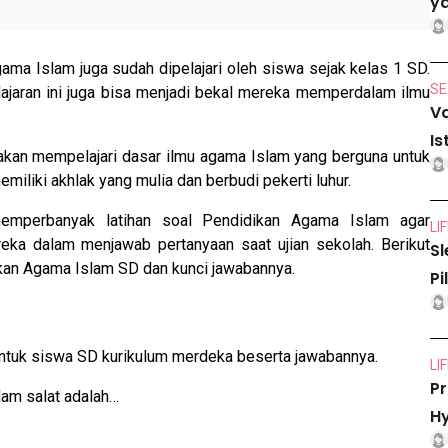
ya
ama Islam juga sudah dipelajari oleh siswa sejak kelas 1 SD.
SE
jaran ini juga bisa menjadi bekal mereka memperdalam ilmu
Va
Is
akan mempelajari dasar ilmu agama Islam yang berguna untuk
emiliki akhlak yang mulia dan berbudi pekerti luhur.
memperbanyak latihan soal Pendidikan Agama Islam agar
LI
a dalam menjawab pertanyaan saat ujian sekolah. Berikut
Sl
kan Agama Islam SD dan kunci jawabannya.
Pi
 untuk siswa SD kurikulum merdeka beserta jawabannya.
LI
Pr
alam salat adalah…
Hy