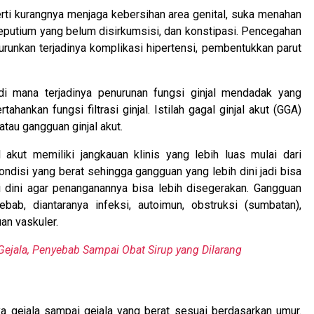
erti kurangnya menjaga kebersihan area genital, suka menahan
preputium yang belum disirkumsisi, dan konstipasi. Pencegahan
urunkan terjadinya komplikasi hipertensi, pembentukkan parut
di mana terjadinya penurunan fungsi ginjal mendadak yang
nkan fungsi filtrasi ginjal. Istilah gagal ginjal akut (GGA)
atau gangguan ginjal akut.
akut memiliki jangkauan klinis yang lebih luas mulai dari
ndisi yang berat sehingga gangguan yang lebih dini jadi bisa
 dini agar penanganannya bisa lebih disegerakan. Gangguan
bab, diantaranya infeksi, autoimun, obstruksi (sumbatan),
an vaskuler.
 Gejala, Penyebab Sampai Obat Sirup yang Dilarang
nya gejala sampai gejala yang berat sesuai berdasarkan umur.