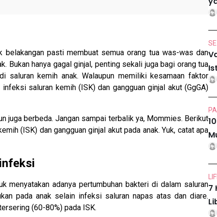
ya
SE
nak belakangan pasti membuat semua orang tua was-was dan
Va
. Bukan hanya gagal ginjal, penting sekali juga bagi orang tua
Is
di saluran kemih anak. Walaupun memiliki kesamaan faktor
 infeksi saluran kemih (ISK) dan gangguan ginjal akut (GgGA)
PA
un juga berbeda. Jangan sampai terbalik ya, Mommies. Berikut
10
emih (ISK) dan gangguan ginjal akut pada anak. Yuk, catat apa
Mu
infeksi
LI
ntuk menyatakan adanya pertumbuhan bakteri di dalam saluran
7 
an pada anak selain infeksi saluran napas atas dan diare.
Li
ersering (60-80%) pada ISK.