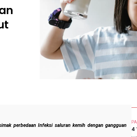
gan
ut
PA
 simak perbedaan Infeksi saluran kemih dengan gangguan
4