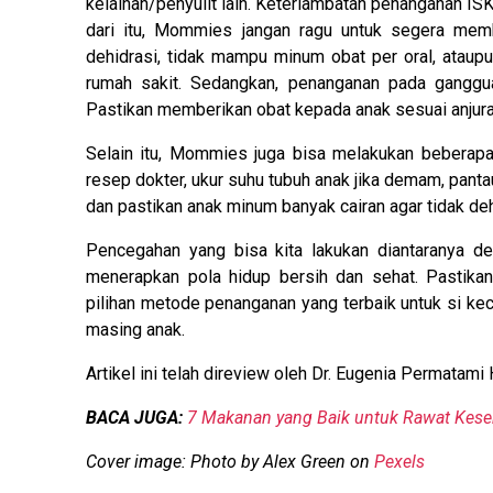
kelainan/penyulit lain. Keterlambatan penanganan ISK
dari itu, Mommies jangan ragu untuk segera mem
dehidrasi, tidak mampu minum obat per oral, ataup
rumah sakit. Sedangkan, penanganan pada ganggua
Pastikan memberikan obat kepada anak sesuai anjura
Selain itu, Mommies juga bisa melakukan beberapa
resep dokter, ukur suhu tubuh anak jika demam, pantau
dan pastikan anak minum banyak cairan agar tidak deh
Pencegahan yang bisa kita lakukan diantaranya de
menerapkan pola hidup bersih dan sehat. Pastikan
pilihan metode penanganan yang terbaik untuk si ke
masing anak.
Artikel ini telah direview oleh Dr. Eugenia Permatam
BACA JUGA:
7 Makanan yang Baik untuk Rawat Kese
Cover image: Photo by Alex Green on
Pexels