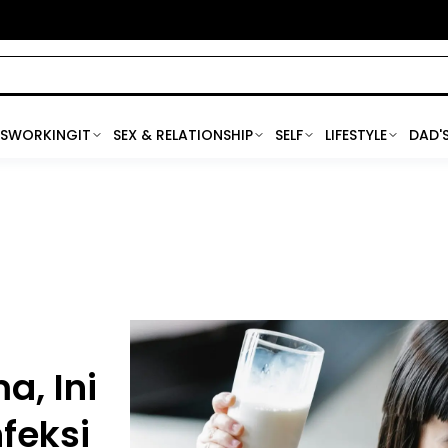
SWORKINGIT
SEX & RELATIONSHIP
SELF
LIFESTYLE
DAD'
a, Ini
feksi