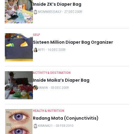
Inside ZK’s Diaper Bag
MOMMIES DAILY
・
27 DEC 2009
SELF
Sixteen Million Diaper Bag Organizer
AFFI
・
16 DEC 2009
ACTIVITY & DESTINATION
Inside Maika’s Diaper Bag
VANYA
・
03 DEC 2009
HEALTH & NUTRITION
Radang Mata (Conjunctivitis)
KIRANA21
・
03 FEB 2010