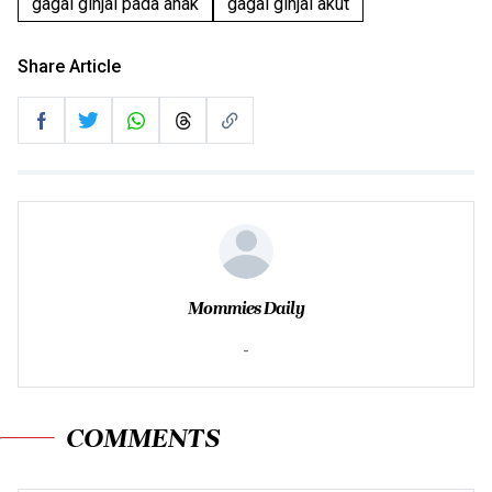
gagal ginjal pada anak
gagal ginjal akut
Share Article
Mommies Daily
-
COMMENTS