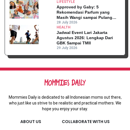
LIFESTYLE
Approved by Gaby: 5
Rekomendasi Parfum yang
Masih Wangi sampai Pulang
Kantor
28 July 2026
HEALTH
Jadwal Event Lari Jakarta
Agustus 2026: Lengkap Dari
GBK Sampai TMII
29 July 2026
Mommies Daily is dedicated to all Indonesian moms out there,
who just like us strive to be realistic and practical mothers. We
hope you enjoy your stay.
ABOUT US
COLLABORATE WITH US