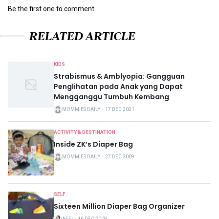
Be the first one to comment...
RELATED ARTICLE
KIDS
Strabismus & Amblyopia: Gangguan
Penglihatan pada Anak yang Dapat
Mengganggu Tumbuh Kembang
MOMMIES DAILY
・
17 DEC 2021
ACTIVITY & DESTINATION
Inside ZK’s Diaper Bag
MOMMIES DAILY
・
27 DEC 2009
SELF
Sixteen Million Diaper Bag Organizer
AFFI
・
16 DEC 2009