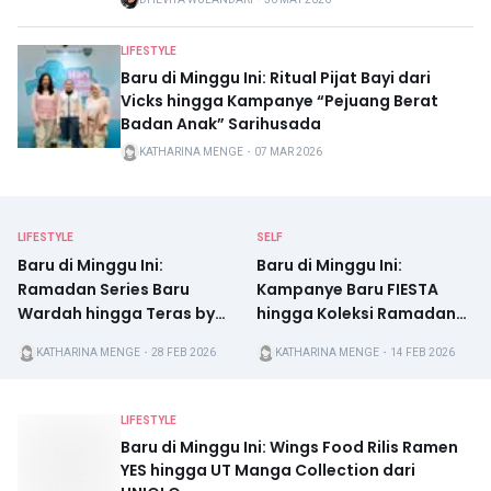
LIFESTYLE
Baru di Minggu Ini: Ritual Pijat Bayi dari
Vicks hingga Kampanye “Pejuang Berat
Badan Anak” Sarihusada
KATHARINA MENGE
・
07 MAR 2026
LIFESTYLE
SELF
Baru di Minggu Ini:
Baru di Minggu Ini:
Ramadan Series Baru
Kampanye Baru FIESTA
Wardah hingga Teras by
hingga Koleksi Ramadan
Plataran Resmi
Mothercare
KATHARINA MENGE
・
28 FEB 2026
KATHARINA MENGE
・
14 FEB 2026
Bersertifikat Halal
LIFESTYLE
Baru di Minggu Ini: Wings Food Rilis Ramen
YES hingga UT Manga Collection dari