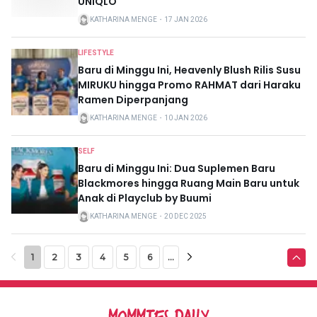
UNIQLO
KATHARINA MENGE
・
17 JAN 2026
LIFESTYLE
Baru di Minggu Ini, Heavenly Blush Rilis Susu
MIRUKU hingga Promo RAHMAT dari Haraku
Ramen Diperpanjang
KATHARINA MENGE
・
10 JAN 2026
SELF
Baru di Minggu Ini: Dua Suplemen Baru
Blackmores hingga Ruang Main Baru untuk
Anak di Playclub by Buumi
KATHARINA MENGE
・
20 DEC 2025
1
2
3
4
5
6
...