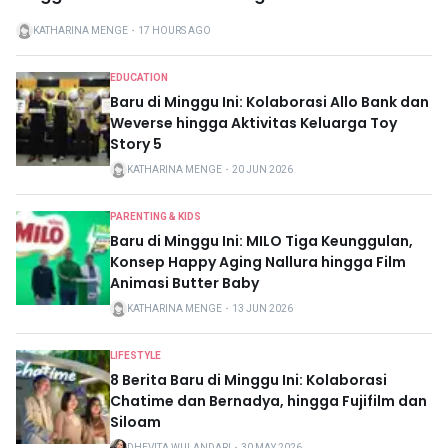
KATHARINA MENGE
・
17 HOURS AGO
EDUCATION
Baru di Minggu Ini: Kolaborasi Allo Bank dan
Weverse hingga Aktivitas Keluarga Toy
Story 5
KATHARINA MENGE
・
20 JUN 2026
PARENTING & KIDS
Baru di Minggu Ini: MILO Tiga Keunggulan,
Konsep Happy Aging Nallura hingga Film
Animasi Butter Baby
KATHARINA MENGE
・
13 JUN 2026
LIFESTYLE
8 Berita Baru di Minggu Ini: Kolaborasi
Chatime dan Bernadya, hingga Fujifilm dan
Siloam
DHEVITA WULANDARI
・
30 MAY 2026