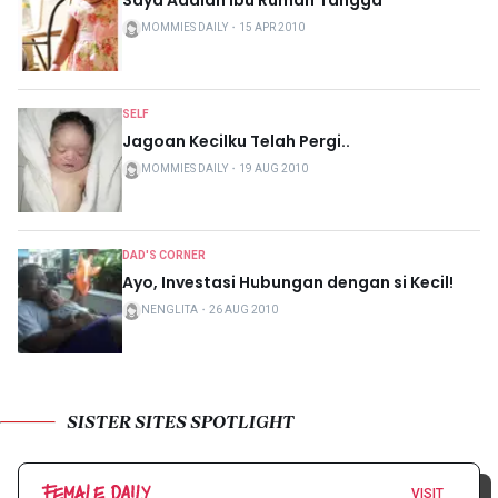
MOMMIES DAILY
・
15 APR 2010
SELF
Jagoan Kecilku Telah Pergi..
MOMMIES DAILY
・
19 AUG 2010
DAD'S CORNER
Ayo, Investasi Hubungan dengan si Kecil!
NENGLITA
・
26 AUG 2010
SISTER SITES SPOTLIGHT
VISIT