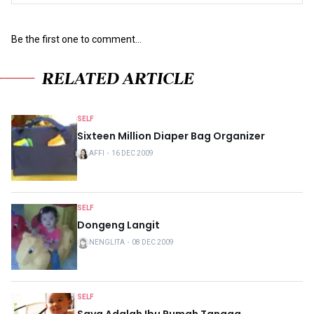
Be the first one to comment...
RELATED ARTICLE
SELF
Sixteen Million Diaper Bag Organizer
AFFI
・
16 DEC 2009
SELF
Dongeng Langit
NENGLITA
・
08 DEC 2009
SELF
Saya Adalah Ibu Rumah Tangga