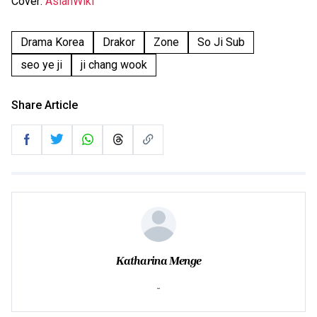
Cover:
AsianWiki
Drama Korea
Drakor
Zone
So Ji Sub
seo ye ji
ji chang wook
Share Article
Katharina Menge
-