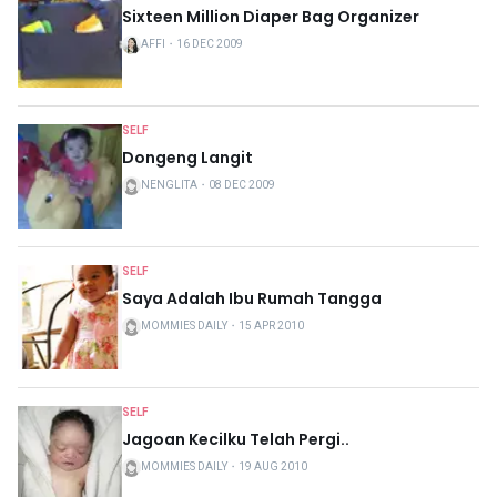
Sixteen Million Diaper Bag Organizer
AFFI
・
16 DEC 2009
SELF
Dongeng Langit
NENGLITA
・
08 DEC 2009
SELF
Saya Adalah Ibu Rumah Tangga
MOMMIES DAILY
・
15 APR 2010
SELF
Jagoan Kecilku Telah Pergi..
MOMMIES DAILY
・
19 AUG 2010