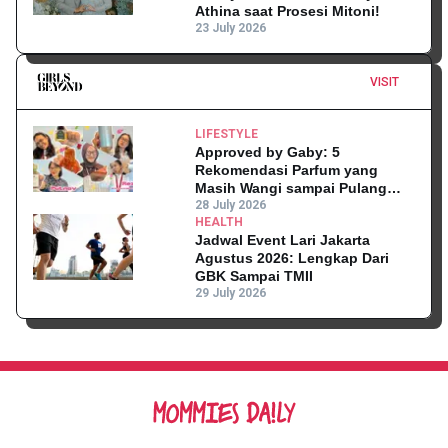
Athina saat Prosesi Mitoni!
23 July 2026
VISIT
LIFESTYLE
Approved by Gaby: 5
Rekomendasi Parfum yang
Masih Wangi sampai Pulang
Kantor
28 July 2026
HEALTH
Jadwal Event Lari Jakarta
Agustus 2026: Lengkap Dari
GBK Sampai TMII
29 July 2026