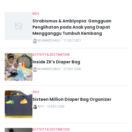
KIDS
Strabismus & Amblyopia: Gangguan
Penglihatan pada Anak yang Dapat
Mengganggu Tumbuh Kembang
MOMMIES DAILY
・
17 DEC 2021
ACTIVITY & DESTINATION
Inside ZK’s Diaper Bag
MOMMIES DAILY
・
27 DEC 2009
SELF
Sixteen Million Diaper Bag Organizer
AFFI
・
16 DEC 2009
ACTIVITY & DESTINATION