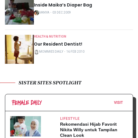
Inside Maika’s Diaper Bag
VANYA
・
03 DEC 2009
HEALTH & NUTRITION
Our Resident Dentist!
MOMMIES DAILY
・
16 FEB 2010
SISTER SITES SPOTLIGHT
VISIT
LIFESTYLE
Rekomendasi Hijab Favorit
Nikita Willy untuk Tampilan
Clean Look