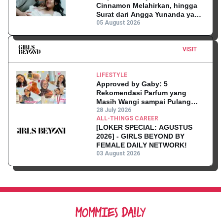
Cinnamon Melahirkan, hingga
Surat dari Angga Yunanda yang
Mengharukan!
05 August 2026
VISIT
LIFESTYLE
Approved by Gaby: 5
Rekomendasi Parfum yang
Masih Wangi sampai Pulang
Kantor
28 July 2026
ALL-THINGS CAREER
[LOKER SPECIAL: AGUSTUS
2026] - GIRLS BEYOND BY
FEMALE DAILY NETWORK!
03 August 2026