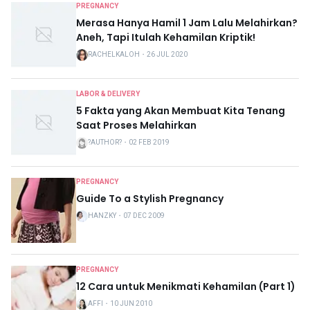
PREGNANCY
Merasa Hanya Hamil 1 Jam Lalu Melahirkan?
Aneh, Tapi Itulah Kehamilan Kriptik!
RACHELKALOH
・
26 JUL 2020
LABOR & DELIVERY
5 Fakta yang Akan Membuat Kita Tenang
Saat Proses Melahirkan
?AUTHOR?
・
02 FEB 2019
PREGNANCY
Guide To a Stylish Pregnancy
HANZKY
・
07 DEC 2009
PREGNANCY
12 Cara untuk Menikmati Kehamilan (Part 1)
AFFI
・
10 JUN 2010