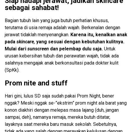
Siap hadapi jerawat, jadikan skincare
sebagai sahabat!
Bagian tubuh lain yang juga butuh perhatian khusus,
terutama di usia remaja adalah wajah. Berkenalan dengan
jerawat tidaklah menyenangkan.
Karena itu, kenalkan anak
pada
skincare,
yang sesuai dengan kebutuhan kulitnya.
Mulai dari
sunscreen
dan pelembap dulu saja.
Untuk
urusan kebersihan tubuh dan perawatan wajah, tidak ada
salahnya mengajak anak berkonsultasi pada dokter kulit
(SpKk).
Prom nite and stuff
Hari gini, lulus SD saja sudah pakai Prom Night, bener
nggak? Meski nggak se-”ekstrim” prom night ala barat yang
konon diakhiri dengan melepas masa lajang (duh, jangan
sampai, deh), namanya remaja, mereka butuh ditatar,
layaknya saat mereka baru masuk sekolah. Sebetulnya,
tidak ada yang salah dengan merayakan kelulusan dengan