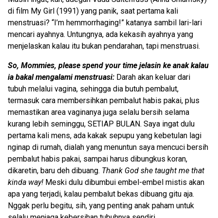
di film My Girl (1991) yang panik, saat pertama kali
menstruasi? “I’m hemmorrhaging!” katanya sambil lari-lari
mencari ayahnya. Untungnya, ada kekasih ayahnya yang
menjelaskan kalau itu bukan pendarahan, tapi menstruasi.
So, Mommies, please spend your time jelasin ke anak kalau
ia bakal mengalami menstruasi:
Darah akan keluar dari
tubuh melalui vagina, sehingga dia butuh pembalut,
termasuk cara membersihkan pembalut habis pakai, plus
memastikan area vaginanya juga selalu bersih selama
kurang lebih seminggu, SETIAP BULAN. Saya ingat dulu
pertama kali mens, ada kakak sepupu yang kebetulan lagi
nginap di rumah, dialah yang menuntun saya mencuci bersih
pembalut habis pakai, sampai harus dibungkus koran,
dikaretin, baru deh dibuang.
Thank God she taught me that
kinda way!
Meski dulu dibumbui embel-embel mistis akan
apa yang terjadi, kalau pembalut bekas dibuang gitu aja.
Nggak perlu begitu, sih, yang penting anak paham untuk
selalu menjaga kebersihan tubuhnya sendiri.