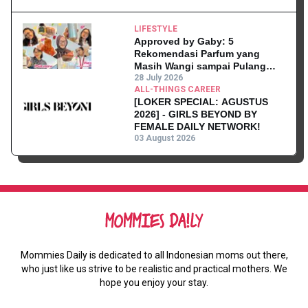
LIFESTYLE
Approved by Gaby: 5
Rekomendasi Parfum yang
Masih Wangi sampai Pulang
Kantor
28 July 2026
ALL-THINGS CAREER
[LOKER SPECIAL: AGUSTUS
2026] - GIRLS BEYOND BY
FEMALE DAILY NETWORK!
03 August 2026
Mommies Daily is dedicated to all Indonesian moms out there,
who just like us strive to be realistic and practical mothers. We
hope you enjoy your stay.