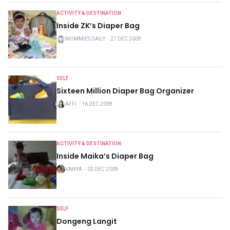
ACTIVITY & DESTINATION
Inside ZK’s Diaper Bag
MOMMIES DAILY
・
27 DEC 2009
SELF
Sixteen Million Diaper Bag Organizer
AFFI
・
16 DEC 2009
ACTIVITY & DESTINATION
Inside Maika’s Diaper Bag
VANYA
・
03 DEC 2009
SELF
Dongeng Langit