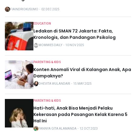
FIAINDRIOKUSUMO
・
02 DEC 2025
EDUCATION
Ledakan di SMAN 72 Jakarta: Fakta,
Kronologis, dan Pandangan Psikolog
MOMMIES DAILY
・
10 NOV 2025
PARENTING & KIDS
Konten Anomali Viral di Kalangan Anak, Apa
Dampaknya?
DHEVITA WULANDARI
・
15 MAY 2025
PARENTING & KIDS
Hati-hati, Anak Bisa Menjadi Pelaku
Kekerasan pada Pasangan Kelak Karena 5
Hal Ini
FANNYA GITA ALAMANDA
・
12 OCT 2023