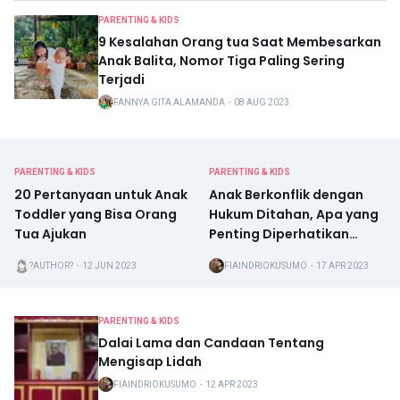
PARENTING & KIDS
9 Kesalahan Orang tua Saat Membesarkan
Anak Balita, Nomor Tiga Paling Sering
Terjadi
FANNYA GITA ALAMANDA
・
08 AUG 2023
PARENTING & KIDS
PARENTING & KIDS
20 Pertanyaan untuk Anak
Anak Berkonflik dengan
Toddler yang Bisa Orang
Hukum Ditahan, Apa yang
Tua Ajukan
Penting Diperhatikan
Orang tua?
?AUTHOR?
・
12 JUN 2023
FIAINDRIOKUSUMO
・
17 APR 2023
PARENTING & KIDS
Dalai Lama dan Candaan Tentang
Mengisap Lidah
FIAINDRIOKUSUMO
・
12 APR 2023