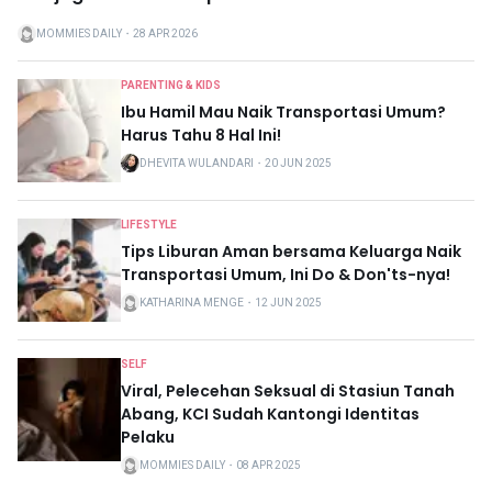
MOMMIES DAILY
・
28 APR 2026
PARENTING & KIDS
Ibu Hamil Mau Naik Transportasi Umum?
Harus Tahu 8 Hal Ini!
DHEVITA WULANDARI
・
20 JUN 2025
LIFESTYLE
Tips Liburan Aman bersama Keluarga Naik
Transportasi Umum, Ini Do & Don'ts-nya!
KATHARINA MENGE
・
12 JUN 2025
SELF
Viral, Pelecehan Seksual di Stasiun Tanah
Abang, KCI Sudah Kantongi Identitas
Pelaku
MOMMIES DAILY
・
08 APR 2025