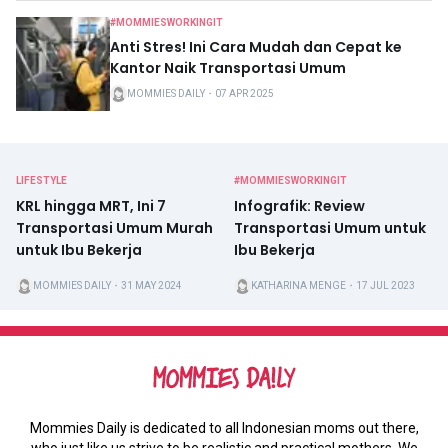
#MOMMIESWORKINGIT
Anti Stres! Ini Cara Mudah dan Cepat ke
Kantor Naik Transportasi Umum
MOMMIES DAILY
・
07 APR 2025
LIFESTYLE
#MOMMIESWORKINGIT
KRL hingga MRT, Ini 7
Infografik: Review
Transportasi Umum Murah
Transportasi Umum untuk
untuk Ibu Bekerja
Ibu Bekerja
MOMMIES DAILY
・
31 MAY 2024
KATHARINA MENGE
・
17 JUL 2023
Mommies Daily is dedicated to all Indonesian moms out there,
who just like us strive to be realistic and practical mothers. We