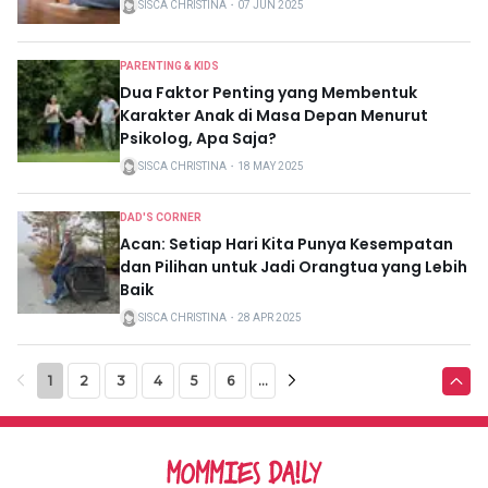
SISCA CHRISTINA
・
07 JUN 2025
PARENTING & KIDS
Dua Faktor Penting yang Membentuk
Karakter Anak di Masa Depan Menurut
Psikolog, Apa Saja?
SISCA CHRISTINA
・
18 MAY 2025
DAD'S CORNER
Acan: Setiap Hari Kita Punya Kesempatan
dan Pilihan untuk Jadi Orangtua yang Lebih
Baik
SISCA CHRISTINA
・
28 APR 2025
1
2
3
4
5
6
...