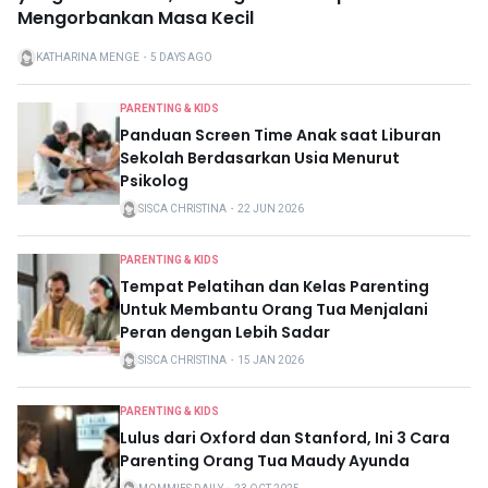
Mengorbankan Masa Kecil
KATHARINA MENGE
・
5 DAYS AGO
PARENTING & KIDS
Panduan Screen Time Anak saat Liburan
Sekolah Berdasarkan Usia Menurut
Psikolog
SISCA CHRISTINA
・
22 JUN 2026
PARENTING & KIDS
Tempat Pelatihan dan Kelas Parenting
Untuk Membantu Orang Tua Menjalani
Peran dengan Lebih Sadar
SISCA CHRISTINA
・
15 JAN 2026
PARENTING & KIDS
Lulus dari Oxford dan Stanford, Ini 3 Cara
Parenting Orang Tua Maudy Ayunda