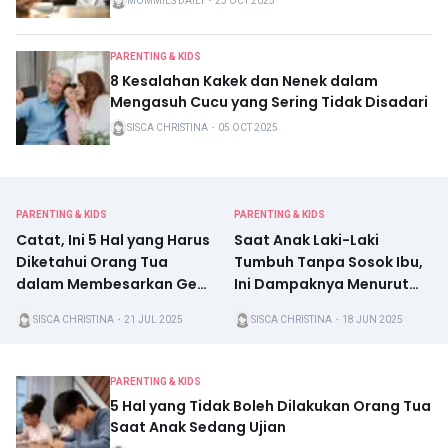
MOMMIES DAILY
・
23 OCT 2025
PARENTING & KIDS
8 Kesalahan Kakek dan Nenek dalam
Mengasuh Cucu yang Sering Tidak Disadari
SISCA CHRISTINA
・
05 OCT 2025
PARENTING & KIDS
PARENTING & KIDS
Catat, Ini 5 Hal yang Harus
Saat Anak Laki-Laki
Diketahui Orang Tua
Tumbuh Tanpa Sosok Ibu,
dalam Membesarkan Gen
Ini Dampaknya Menurut
Beta
Psikolog
SISCA CHRISTINA
・
21 JUL 2025
SISCA CHRISTINA
・
18 JUN 2025
PARENTING & KIDS
5 Hal yang Tidak Boleh Dilakukan Orang Tua
Saat Anak Sedang Ujian