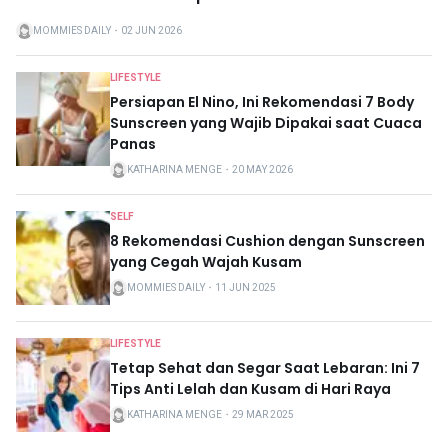
MOMMIES DAILY
・
02 JUN 2026
LIFESTYLE
Persiapan El Nino, Ini Rekomendasi 7 Body
Sunscreen yang Wajib Dipakai saat Cuaca
Panas
KATHARINA MENGE
・
20 MAY 2026
SELF
8 Rekomendasi Cushion dengan Sunscreen
yang Cegah Wajah Kusam
MOMMIES DAILY
・
11 JUN 2025
LIFESTYLE
Tetap Sehat dan Segar Saat Lebaran: Ini 7
Tips Anti Lelah dan Kusam di Hari Raya
KATHARINA MENGE
・
29 MAR 2025