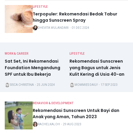
LIFESTYLE
Terpopuler: Rekomendasi Bedak Tabur
hingga Sunscreen Spray
DHEVITA WULANDARI
・
01 DEC 2024
WORK & CAREER
LIFESTYLE
Sat Set, Ini Rekomendasi
Rekomendasi Sunscreen
Foundation Mengandung
yang Bagus untuk Jenis
SPF untuk Ibu Bekerja
Kulit Kering di Usia 40-an
SISCA CHRISTINA
・
25 JUN 2024
MOMMIES DAILY
・
17 SEP 2023
BEHAVIOR & DEVELOPMENT
Rekomendasi Sunscreen Untuk Bayi dan
Anak yang Aman, Tahun 2023
RACHELKALOH
・
29 AUG 2023