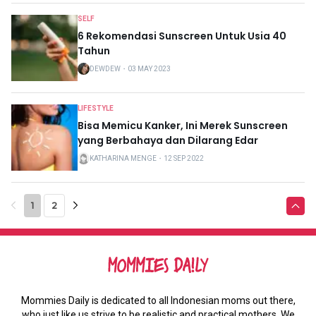
SELF
6 Rekomendasi Sunscreen Untuk Usia 40
Tahun
DEWDEW
・
03 MAY 2023
LIFESTYLE
Bisa Memicu Kanker, Ini Merek Sunscreen
yang Berbahaya dan Dilarang Edar
KATHARINA MENGE
・
12 SEP 2022
1
2
Mommies Daily is dedicated to all Indonesian moms out there,
who just like us strive to be realistic and practical mothers. We