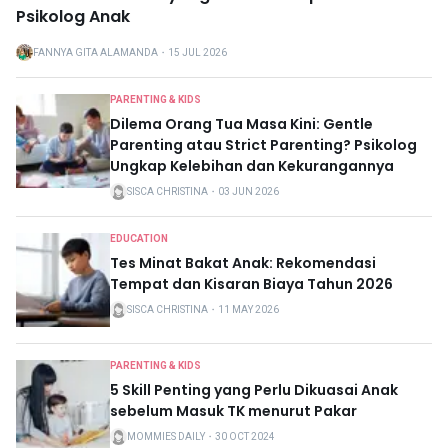
Psikolog Anak
FANNYA GITA ALAMANDA
・
15 JUL 2026
PARENTING & KIDS
Dilema Orang Tua Masa Kini: Gentle
Parenting atau Strict Parenting? Psikolog
Ungkap Kelebihan dan Kekurangannya
SISCA CHRISTINA
・
03 JUN 2026
EDUCATION
Tes Minat Bakat Anak: Rekomendasi
Tempat dan Kisaran Biaya Tahun 2026
SISCA CHRISTINA
・
11 MAY 2026
PARENTING & KIDS
5 Skill Penting yang Perlu Dikuasai Anak
sebelum Masuk TK menurut Pakar
MOMMIES DAILY
・
30 OCT 2024