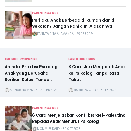
PARENTING & KIDS
Perilaku Anak Berbeda di Rumah dan di
Sekolah? Jangan Panik, Ini Alasannya!
FANNYA GITA ALAMANDA
・
29 FEB 2024
#MOMMIESWORKINGIT
PARENTING & KIDS
Aninda: Praktisi Psikologi
8 Cara Jitu Mengajak Anak
Anak yang Berusaha
ke Psikolog Tanpa Rasa
Berikan Solusi Tanpa
Takut
Menyudutkan Ibu
KATHARINA MENGE
・
21 FEB 2024
MOMMIES DAILY
・
13 FEB 2024
PARENTING & KIDS
6 Cara Menjelaskan Konflik Israel-Palestina
kepada Anak Menurut Psikolog
MOMMIES DAILY
・
30 OCT 2023