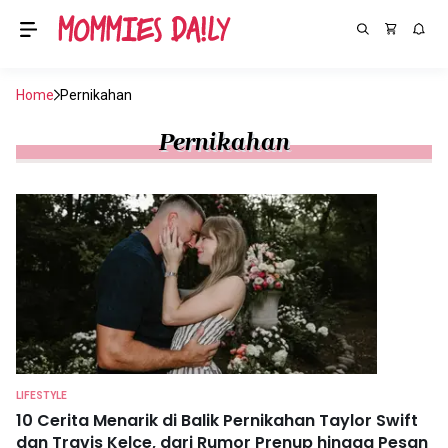
Home
Pernikahan
Pernikahan
LIFESTYLE
10 Cerita Menarik di Balik Pernikahan Taylor Swift
dan Travis Kelce, dari Rumor Prenup hingga Pesan