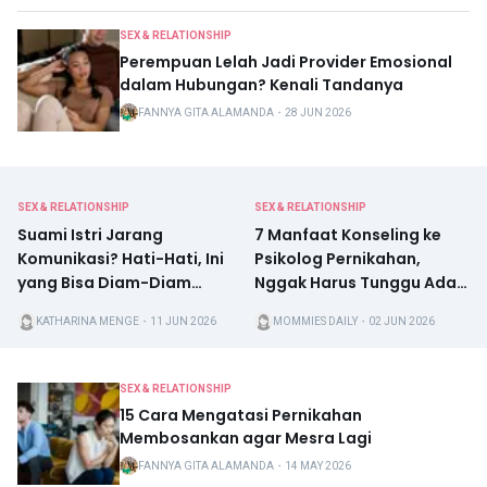
SEX & RELATIONSHIP
Perempuan Lelah Jadi Provider Emosional
dalam Hubungan? Kenali Tandanya
FANNYA GITA ALAMANDA
・
28 JUN 2026
SEX & RELATIONSHIP
SEX & RELATIONSHIP
Suami Istri Jarang
7 Manfaat Konseling ke
Komunikasi? Hati-Hati, Ini
Psikolog Pernikahan,
yang Bisa Diam-Diam
Nggak Harus Tunggu Ada
Terjadi pada Hubungan
Masalah
KATHARINA MENGE
・
11 JUN 2026
MOMMIES DAILY
・
02 JUN 2026
SEX & RELATIONSHIP
15 Cara Mengatasi Pernikahan
Membosankan agar Mesra Lagi
FANNYA GITA ALAMANDA
・
14 MAY 2026