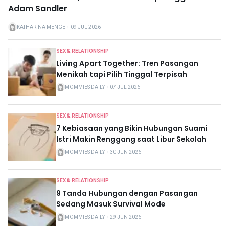
Adam Sandler
KATHARINA MENGE
・
09 JUL 2026
SEX & RELATIONSHIP
Living Apart Together: Tren Pasangan
Menikah tapi Pilih Tinggal Terpisah
MOMMIES DAILY
・
07 JUL 2026
SEX & RELATIONSHIP
7 Kebiasaan yang Bikin Hubungan Suami
Istri Makin Renggang saat Libur Sekolah
MOMMIES DAILY
・
30 JUN 2026
SEX & RELATIONSHIP
9 Tanda Hubungan dengan Pasangan
Sedang Masuk Survival Mode
MOMMIES DAILY
・
29 JUN 2026