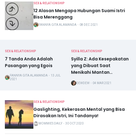
SEX & RELATIONSHIP
12 Alasan Mengapa Hubungan Suami Istri
Bisa Merenggang
FANNYA GITA ALAMANDA
・
08 DEC 2021
SEX & RELATIONSHIP
SEX & RELATIONSHIP
7 Tanda Anda Adalah
Syilla Z: Ada Kesepakatan
Pasangan yang Egois
yang Dibuat Saat
Menikahi Mantan
FANNYA GITA ALAMANDA
・
13 JUL
Pengguna Narkoba
2021
DEWDEW
・
04 MAR 2021
SEX & RELATIONSHIP
Gaslighting, Kekerasan Mental yang Bisa
Dirasakan Istri, Ini Tandanya!
MOMMIES DAILY
・
30 OCT 2020