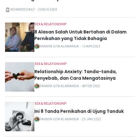
MOMMIES DAILY
・
20 AUG 2024
SEX & RELATIONSHIP
8 Alasan Salah Untuk Bertahan di Dalam
Pernikahan yang Tidak Bahagia
FANNYA GITA ALAMANDA
・
13 APR 2023
SEX & RELATIONSHIP
Relationship Anxiety: Tanda-tanda,
Penyebab, dan Cara Mengatasinya
FANNYA GITA ALAMANDA
・
08 FEB 2022
SEX & RELATIONSHIP
Ini 8 Tanda Pernikahan di Ujung Tanduk
FANNYA GITA ALAMANDA
・
23 JAN 2022