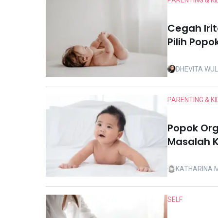
PARENTING & KI
Cegah Irit
Pilih Popo
DHEVITA WU
PARENTING & KI
Popok Org
Masalah K
KATHARINA 
SELF