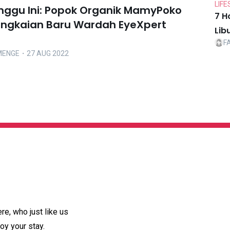
LIFE
inggu Ini: Popok Organik MamyPoko
7 H
angkaian Baru Wardah EyeXpert
Lib
F
MENGE
・27 AUG 2022
e, who just like us
oy your stay.