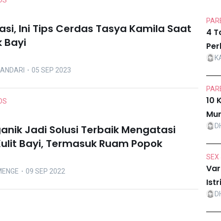
DS
PARE
asi, Ini Tips Cerdas Tasya Kamila Saat
4 T
k Bayi
Per
K
LANDARI
・05 SEP 2023
PARE
10 
DS
Mur
D
anik Jadi Solusi Terbaik Mengatasi
ulit Bayi, Termasuk Ruam Popok
SEX 
Var
MENGE
・09 SEP 2022
Ist
D