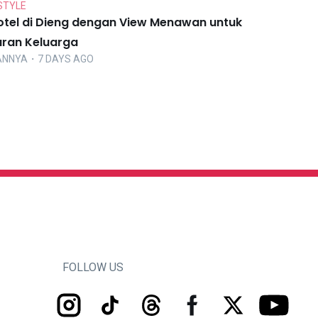
STYLE
otel di Dieng dengan View Menawan untuk
uran Keluarga
ANNYA
・7 DAYS AGO
FOLLOW US