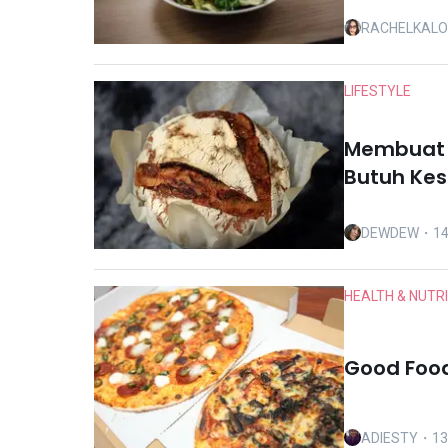
RACHELKAL
LIFESTYLE
Membuat R
Butuh Ke
DEWDEW
・14
HEALTH & NUTR
Good Foo
ADIESTY
・13