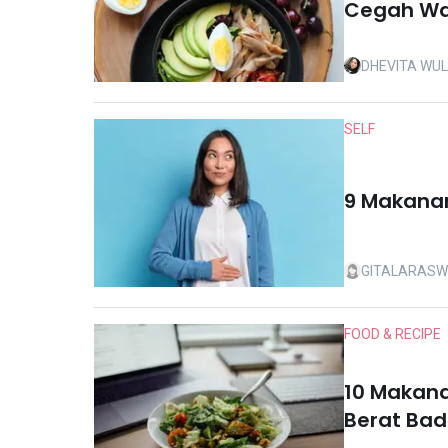
Cegah Wa
DHEVITA WU
SELF
9 Makanan
GITALARASW
FOOD & RECIPE
10 Makan
Berat Bad