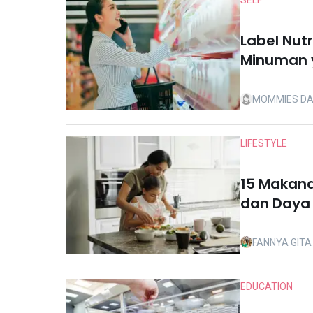
SELF
Label Nut
Minuman 
MOMMIES DA
LIFESTYLE
15 Makana
dan Daya 
FANNYA GIT
EDUCATION