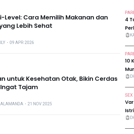
PARE
ri-Level: Cara Memilih Makanan dan
4 T
yang Lebih Sehat
Per
K
ILY
・09 APR 2026
PARE
10 
Mur
D
n untuk Kesehatan Otak, Bikin Cerdas
Ingat Tajam
SEX 
Var
A ALAMANDA
・21 NOV 2025
Ist
D