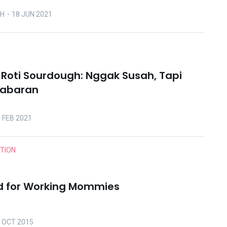
OH
・18 JUN 2021
oti Sourdough: Nggak Susah, Tapi
sabaran
 FEB 2021
ITION
d for Working Mommies
 OCT 2015