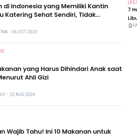
LIFE
h di Indonesia yang Memiliki Kantin
7 H
u Katering Sehat Sendiri, Tidak
Lib
an MBG
F
TINA
・06 OCT 2025
DS
akanan yang Harus Dihindari Anak saat
enurut Ahli Gizi
ILY
・22 AUG 2024
 Wajib Tahu! Ini 10 Makanan untuk