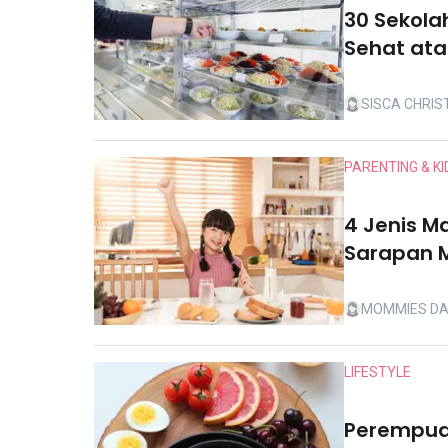
30 Sekola
Sehat ata
Memerluk
SISCA CHRIS
PARENTING & KI
4 Jenis M
Sarapan M
MOMMIES DA
LIFESTYLE
Perempuan