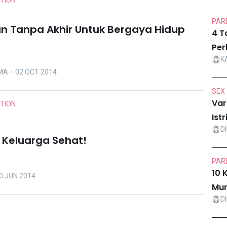
ITION
PARE
n Tanpa Akhir Untuk Bergaya Hidup
4 T
Per
K
MA
・02 OCT 2014
SEX 
Var
ITION
Ist
D
, Keluarga Sehat!
PARE
10 
 JUN 2014
Mur
D