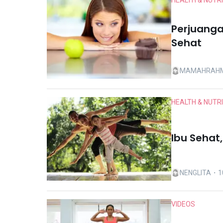
HEALTH & NUTR
Perjuanga
Sehat
MAMAHRAH
HEALTH & NUTR
Ibu Sehat
NENGLITA
・10
VIDEOS