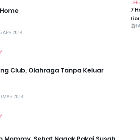
LIFE
t Home
7 H
Lib
F
 APR 2014
Y
ning Club, Olahraga Tanpa Keluar
0 MAR 2014
Y
ab Mommy, Sehat Nggak Pakai Susah