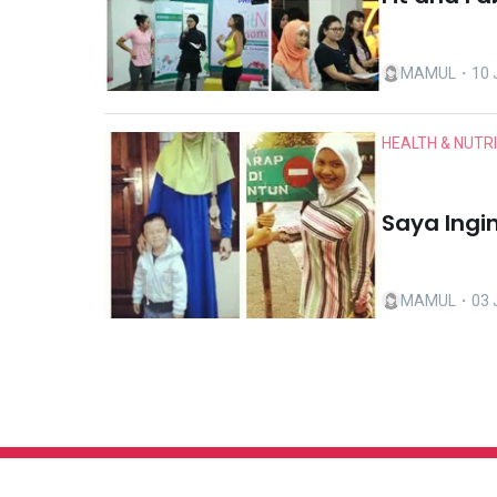
MAMUL
・10 
HEALTH & NUTR
Saya Ingi
MAMUL
・03 