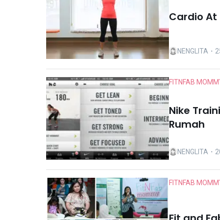
Cardio A
NENGLITA
・25
FITNFAB MOMM
Nike Trai
Rumah
NENGLITA
・2
FITNFAB MOMM
Fit and F