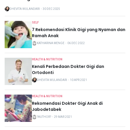
DHEVITA WULANDARI
・
30 DEC 2025
SELF
7 Rekomendasi Klinik Gigi yang Nyaman dan
Ramah Anak
KATHARINA MENGE
・
06 DEC 2022
HEALTH & NUTRITION
Kenali Perbedaan Dokter Gigi dan
Ortodonti
DHEVITA WULANDARI
・
10 APR 2021
HEALTH & NUTRITION
Rekomendasi Dokter Gigi Anak di
Jabodetabek
?AUTHOR?
・
29 MAR 2021