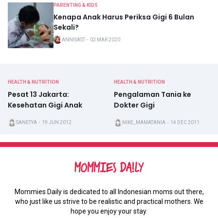
PARENTING & KIDS
Kenapa Anak Harus Periksa Gigi 6 Bulan
Sekali?
ANNISAST
・
02 MAR 2020
HEALTH & NUTRITION
HEALTH & NUTRITION
Pesat 13 Jakarta:
Pengalaman Tania ke
Kesehatan Gigi Anak
Dokter Gigi
SANETYA
・
19 JUN 2012
NIKE_MAMATANIA
・
14 DEC 2011
Mommies Daily is dedicated to all Indonesian moms out there,
who just like us strive to be realistic and practical mothers. We
hope you enjoy your stay.