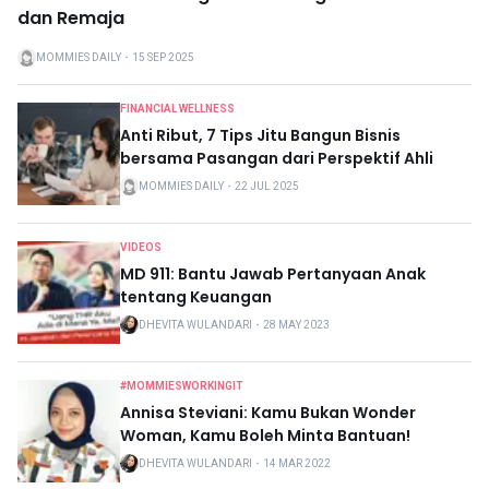
dan Remaja
MOMMIES DAILY
・
15 SEP 2025
FINANCIAL WELLNESS
Anti Ribut, 7 Tips Jitu Bangun Bisnis
bersama Pasangan dari Perspektif Ahli
MOMMIES DAILY
・
22 JUL 2025
VIDEOS
MD 911: Bantu Jawab Pertanyaan Anak
tentang Keuangan
DHEVITA WULANDARI
・
28 MAY 2023
#MOMMIESWORKINGIT
Annisa Steviani: Kamu Bukan Wonder
Woman, Kamu Boleh Minta Bantuan!
DHEVITA WULANDARI
・
14 MAR 2022