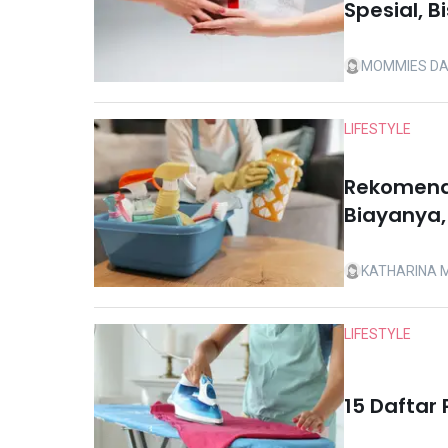
Spesial, B
MOMMIES DA
LIFESTYLE
Rekomenda
Biayanya,
KATHARINA 
LIFESTYLE
15 Daftar