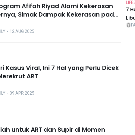
LIFE
bgram Afifah Riyad Alami Kekerasan
7 H
ernya, Simak Dampak Kekerasan pada
Lib
F
ILY
・12 AUG 2025
ri Kasus Viral, Ini 7 Hal yang Perlu Dicek
erekrut ART
ILY
・09 APR 2025
diah untuk ART dan Supir di Momen