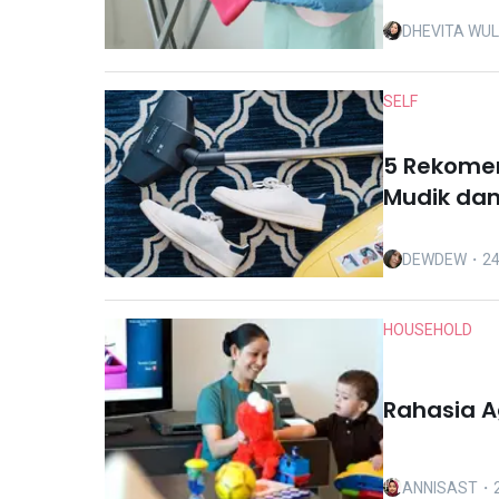
DHEVITA WU
SELF
5 Rekomen
Mudik dan
DEWDEW
・24
HOUSEHOLD
Rahasia A
ANNISAST
・2