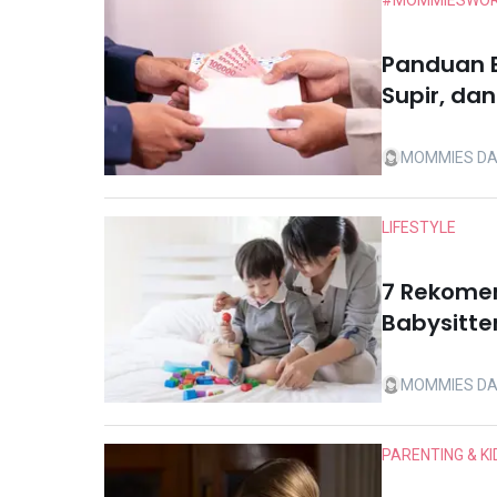
#MOMMIESWOR
Panduan B
Supir, da
MOMMIES DA
LIFESTYLE
7 Rekomen
Babysitte
MOMMIES DA
PARENTING & KI