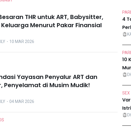
KINGIT
PARE
esaran THR untuk ART, Babysitter,
4 T
n Keluarga Menurut Pakar Finansial
Per
K
ILY
・10 MAR 2026
PARE
10 
Mur
D
dasi Yayasan Penyalur ART dan
r, Penyelamat di Musim Mudik!
SEX 
Var
ILY
・04 MAR 2026
Ist
D
DS