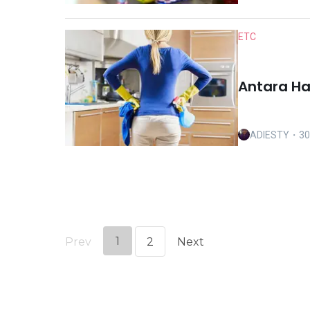
ETC
Antara Ha
ADIESTY
・30
1
Prev
2
Next