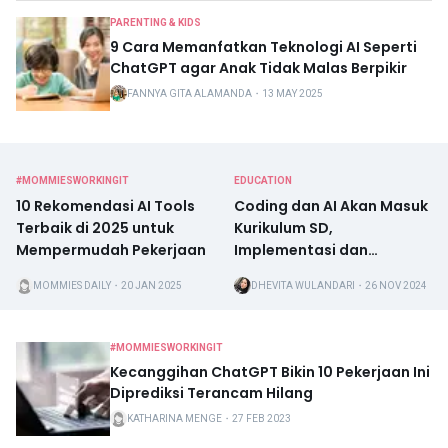
PARENTING & KIDS
9 Cara Memanfatkan Teknologi AI Seperti
ChatGPT agar Anak Tidak Malas Berpikir
FANNYA GITA ALAMANDA
・
13 MAY 2025
#MOMMIESWORKINGIT
EDUCATION
10 Rekomendasi AI Tools
Coding dan AI Akan Masuk
Terbaik di 2025 untuk
Kurikulum SD,
Mempermudah Pekerjaan
Implementasi dan
Pengaruhnya pada
MOMMIES DAILY
・
20 JAN 2025
DHEVITA WULANDARI
・
26 NOV 2024
Psikologis Anak
#MOMMIESWORKINGIT
Kecanggihan ChatGPT Bikin 10 Pekerjaan Ini
Diprediksi Terancam Hilang
KATHARINA MENGE
・
27 FEB 2023