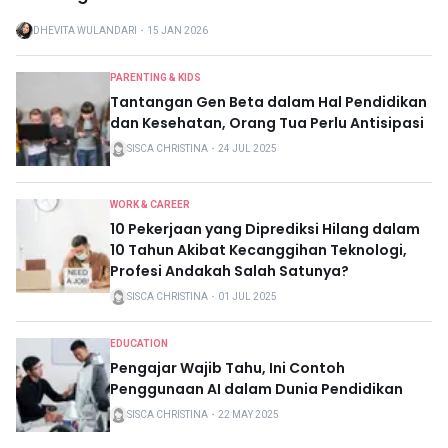
DHEVITA WULANDARI
・
15 JAN 2026
PARENTING & KIDS
Tantangan Gen Beta dalam Hal Pendidikan
dan Kesehatan, Orang Tua Perlu Antisipasi
SISCA CHRISTINA
・
24 JUL 2025
WORK & CAREER
10 Pekerjaan yang Diprediksi Hilang dalam
10 Tahun Akibat Kecanggihan Teknologi,
Profesi Andakah Salah Satunya?
SISCA CHRISTINA
・
01 JUL 2025
EDUCATION
Pengajar Wajib Tahu, Ini Contoh
Penggunaan AI dalam Dunia Pendidikan
SISCA CHRISTINA
・
22 MAY 2025