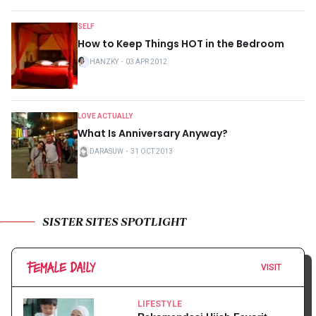
SELF
How to Keep Things HOT in the Bedroom
HANZKY
・
03 APR 2012
LOVE ACTUALLY
What Is Anniversary Anyway?
DARASUW
・
31 OCT 2013
SISTER SITES SPOTLIGHT
VISIT
LIFESTYLE