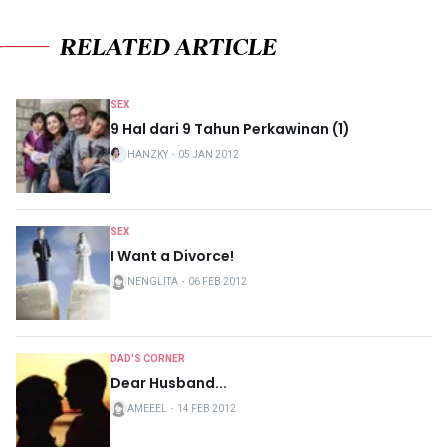
RELATED ARTICLE
SEX
9 Hal dari 9 Tahun Perkawinan (1)
HANZKY
・
05 JAN 2012
SEX
I Want a Divorce!
NENGLITA
・
06 FEB 2012
DAD'S CORNER
Dear Husband...
AMEEEL
・
14 FEB 2012